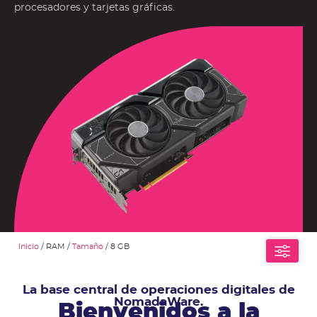
procesadores y tarjetas gráficas.
Inicio
/ RAM /
Tamaño
/ 8 GB
La base central de operaciones digitales de
NomadaWare.
Bienvenidos a la