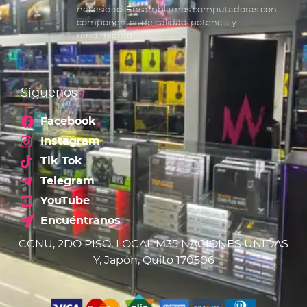
necesidad. Ensamblamos computadoras con
componentes de calidad, potencia y
rendimiento.
Síguenos
Facebook
Instagram
Tik Tok
Telegram
YouTube
Encuéntranos
CCNU, 2DO PISO, LOCAL M35 NACIONES UNIDAS
Y, Japón, Quito 170506