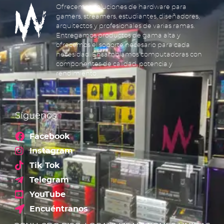
Ofrecemos soluciones de hardware para
gamers, streamers, estudiantes, diseñadores,
arquitectos y profesionales de varias ramas.
Entregamos productos de gama alta y
ofrecemos el soporte necesario para cada
necesidad. Ensamblamos computadoras con
componentes de calidad, potencia y
rendimiento.
Síguenos
Facebook
Instagram
Tik Tok
Telegram
YouTube
Encuéntranos