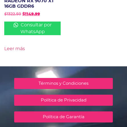
RADEON RX 9070 XT
16GB GDDR6
$
1322.50
$
1149.99
Consultar por
WhatsApp
Leer más
Términos y Condiciones
Política de Privacidad
Política de Garantía