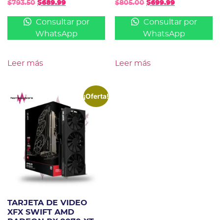
$
793.50
$
689.99
$
805.00
$
699.99
Consultar por
Consultar por
WhatsApp
WhatsApp
Leer más
Leer más
¡Oferta!
TARJETA DE VIDEO
XFX SWIFT AMD