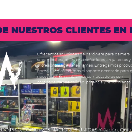
 DE NUESTROS CLIENTES E
Ofrecemos soluciones de hardware para gamers,
streamers, estudiantes, diseñadores, arquitectos y
profesionales de varias ramas. Entregamos produ
gama alta y ofrecemos el soporte necesario para 
necesidad. Ensamblamos computadoras con
componentes de calidad, potencia y rendimiento.
DO PISO, LOCAL M35 NACIONES UNIDAS Y, Japón, Quit