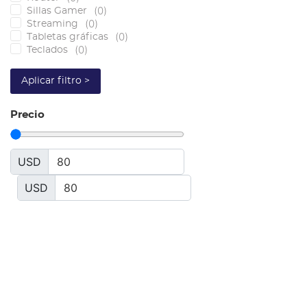
(
0
)
Sillas Gamer
(
0
)
Streaming
(
0
)
Tabletas gráficas
(
0
)
Teclados
Aplicar filtro >
Precio
USD
USD