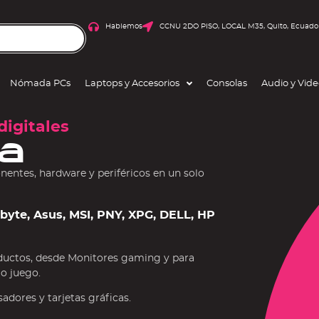
Hablemos
CCNU 2DO PISO, LOCAL M35, Quito, Ecuado
Nómada PCs
Laptops y Accesorios
Consolas
Audio y Vid
digitales
a
ntes, hardware y periféricos en un solo
gabyte, Asus, MSI, PNY, XPG, DELL, HP
ductos, desde Monitores gaming y para
 o juego.
dores y tarjetas gráficas.