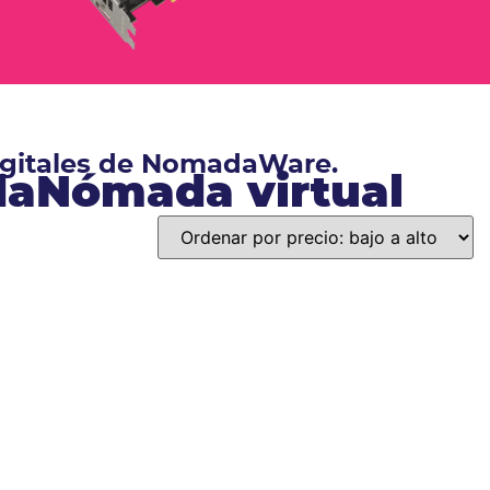
digitales de NomadaWare.
ndaNómada virtual