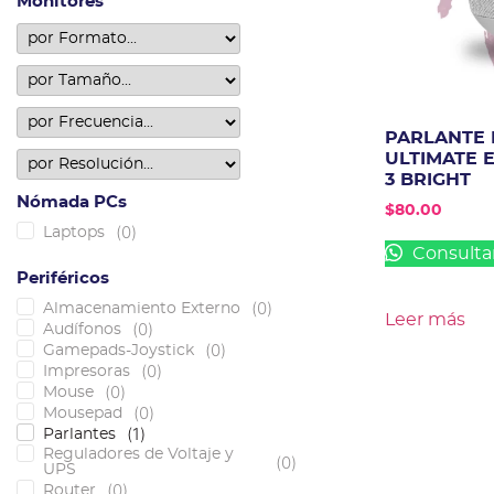
Monitores
PARLANTE 
ULTIMATE
3 BRIGHT
Nómada PCs
$
80.00
(
0
)
Laptops
Consulta
Periféricos
(
0
)
Almacenamiento Externo
Leer más
(
0
)
Audífonos
(
0
)
Gamepads-Joystick
(
0
)
Impresoras
(
0
)
Mouse
(
0
)
Mousepad
(
1
)
Parlantes
Reguladores de Voltaje y
(
0
)
UPS
(
0
)
Router