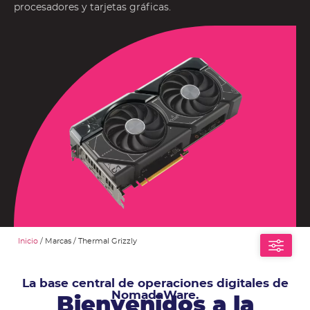
procesadores y tarjetas gráficas.
Inicio
/ Marcas / Thermal Grizzly
La base central de operaciones digitales de
NomadaWare.
Bienvenidos a la