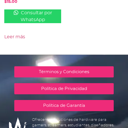
$
15.00
Consultar por
WhatsApp
Leer más
Términos y Condiciones
Política de Privacidad
Política de Garantía
Ofrecemos soluciones de hardware para
gamers, streamers, estudiantes, diseñadores,