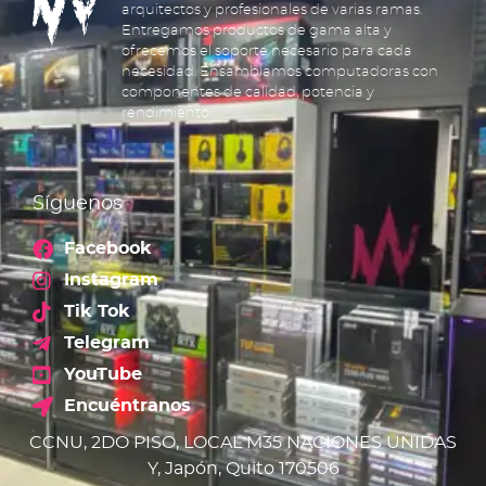
arquitectos y profesionales de varias ramas.
Entregamos productos de gama alta y
ofrecemos el soporte necesario para cada
necesidad. Ensamblamos computadoras con
componentes de calidad, potencia y
rendimiento.
Síguenos
Facebook
Instagram
Tik Tok
Telegram
YouTube
Encuéntranos
CCNU, 2DO PISO, LOCAL M35 NACIONES UNIDAS
Y, Japón, Quito 170506