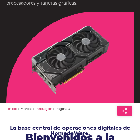
procesadores y tarjetas gráficas.
Inicio
/ Marcas /
Redragon
/ Página 3
La base central de operaciones digitales de
NomadaWare.
Bienvenidos a la