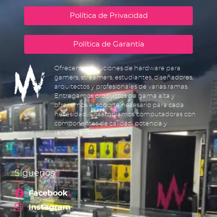
Política de Privacidad
Política de Garantía
Ofrecemos soluciones de hardware para
gamers, streamers, estudiantes, diseñadores,
arquitectos y profesionales de varias ramas.
Entregamos productos de gama alta y
ofrecemos el soporte necesario para cada
necesidad. Ensamblamos computadoras con
componentes de calidad, potencia y
rendimiento.
Síguenos
Facebook
Instagram