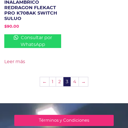
INALAMBRICO
REDRAGON FLEKACT
PRO K708AK SWITCH
SULUO
$
90.00
Consultar por
WhatsApp
Leer más
←
1
2
3
4
→
Términos y Condiciones