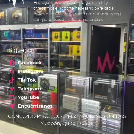
Entregamos productos de gama alta y
ofrecemos el soporte necesario para cada
necesidad. Ensamblamos computadoras con
componentes de calidad, potencia y
rendimiento.
Síguenos
Facebook
Instagram
Tik Tok
Telegram
YouTube
Encuéntranos
CCNU, 2DO PISO, LOCAL M35 NACIONES UNIDAS
Y, Japón, Quito 170506