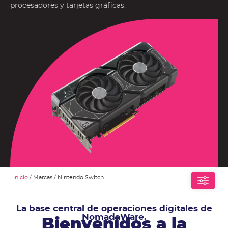
procesadores y tarjetas gráficas.
Inicio
/ Marcas / Nintendo Switch
La base central de operaciones digitales de
NomadaWare.
Bienvenidos a la