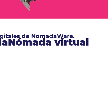
digitales de NomadaWare.
ndaNómada virtual