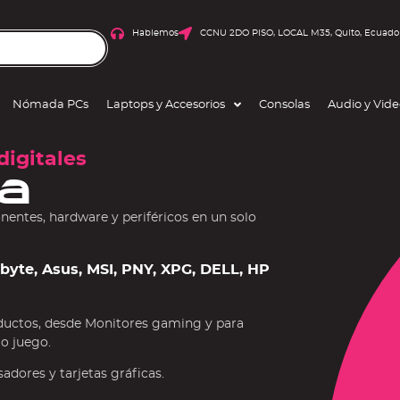
Hablemos
CCNU 2DO PISO, LOCAL M35, Quito, Ecuado
Nómada PCs
Laptops y Accesorios
Consolas
Audio y Vid
digitales
a
ntes, hardware y periféricos en un solo
gabyte, Asus, MSI, PNY, XPG, DELL, HP
ductos, desde Monitores gaming y para
 o juego.
dores y tarjetas gráficas.