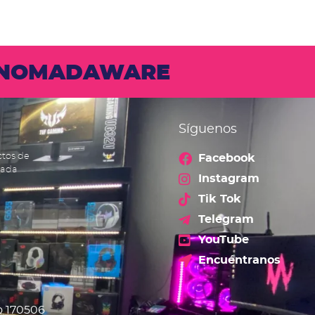
N NOMADAWARE
Síguenos
ctos de
Facebook
cada
Instagram
Tik Tok
Telegram
YouTube
Encuéntranos
o 170506