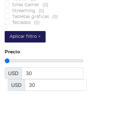
(
0
)
Sillas Gamer
(
0
)
Streaming
(
0
)
Tabletas gráficas
(
0
)
Teclados
Aplicar filtro >
Precio
USD
USD