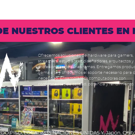
 DE NUESTROS CLIENTES E
Ofrecemos soluciones de hardware para gamers,
streamers, estudiantes, diseñadores, arquitectos y
profesionales de varias ramas. Entregamos produ
gama alta y ofrecemos el soporte necesario para 
necesidad. Ensamblamos computadoras con
componentes de calidad, potencia y rendimiento.
DO PISO, LOCAL M35 NACIONES UNIDAS Y, Japón, Quit