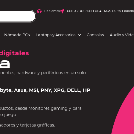
Hablemos
CCNU 2DO PISO, LOCAL M35, Quito, Ecuado
Nómada PCs
Laptops y Accesorios
Consolas
Audio y Vid
digitales
a
ntes, hardware y periféricos en un solo
gabyte, Asus, MSI, PNY, XPG, DELL, HP
ductos, desde Monitores gaming y para
 o juego.
dores y tarjetas gráficas.