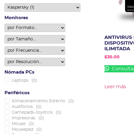
Monitores
ANTIVIRUS
DISPOSITI
ILIMITADA
$
30.00
Consulta
Nómada PCs
(
0
)
Laptops
Leer más
Periféricos
(
0
)
Almacenamiento Externo
(
0
)
Audífonos
(
0
)
Gamepads-Joystick
(
0
)
Impresoras
(
0
)
Mouse
(
0
)
Mousepad