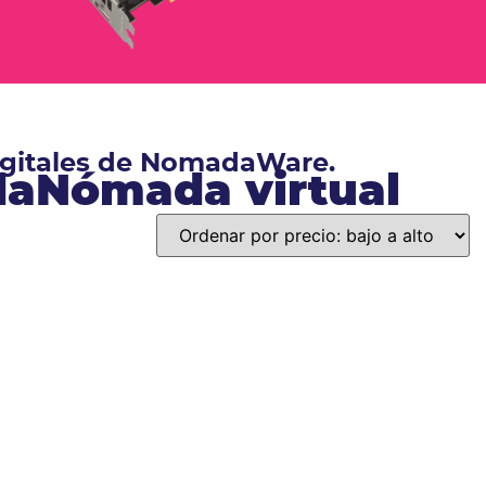
digitales de NomadaWare.
ndaNómada virtual