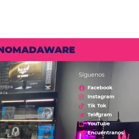
N NOMADAWARE
Síguenos
ctos de
Facebook
cada
Instagram
Tik Tok
Telegram
YouTube
Encuéntranos