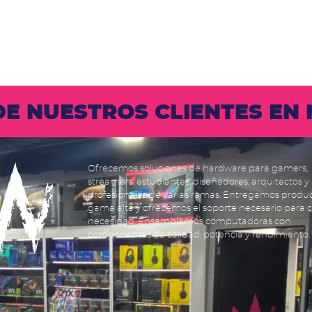
 DE NUESTROS CLIENTES E
Ofrecemos soluciones de hardware para gamers,
streamers, estudiantes, diseñadores, arquitectos y
profesionales de varias ramas. Entregamos produ
gama alta y ofrecemos el soporte necesario para 
necesidad. Ensamblamos computadoras con
componentes de calidad, potencia y rendimiento.