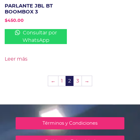
PARLANTE JBL BT
BOOMBOX 3
$
450.00
Consultar por
WhatsApp
Leer más
←
1
2
3
→
Términos y Condiciones