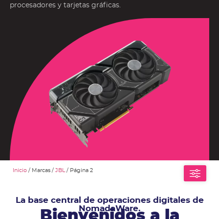
procesadores y tarjetas gráficas.
Inicio
/ Marcas /
JBL
/ Página 2
La base central de operaciones digitales de
NomadaWare.
Bienvenidos a la