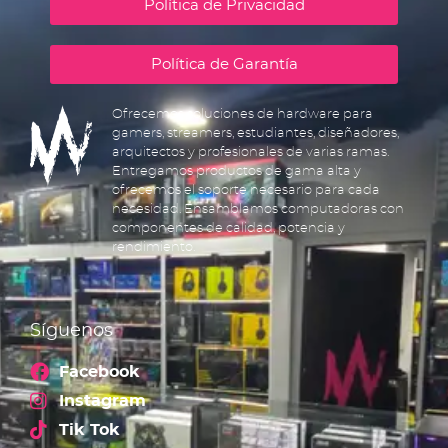
Política de Privacidad
Política de Garantía
Ofrecemos soluciones de hardware para
gamers, streamers, estudiantes, diseñadores,
arquitectos y profesionales de varias ramas.
Entregamos productos de gama alta y
ofrecemos el soporte necesario para cada
necesidad. Ensamblamos computadoras con
componentes de calidad, potencia y
rendimiento.
Síguenos
Facebook
Instagram
Tik Tok