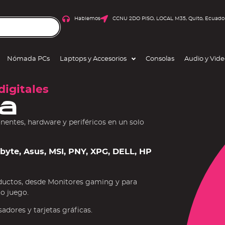
Hablemos
CCNU 2DO PISO, LOCAL M35, Quito, Ecuado
Nómada PCs
Laptops y Accesorios
Consolas
Audio y Vid
digitales
a
ntes, hardware y periféricos en un solo
gabyte, Asus, MSI, PNY, XPG, DELL, HP
ductos, desde Monitores gaming y para
 o juego.
dores y tarjetas gráficas.