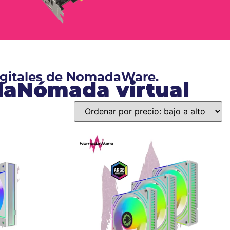
digitales de NomadaWare.
ndaNómada virtual