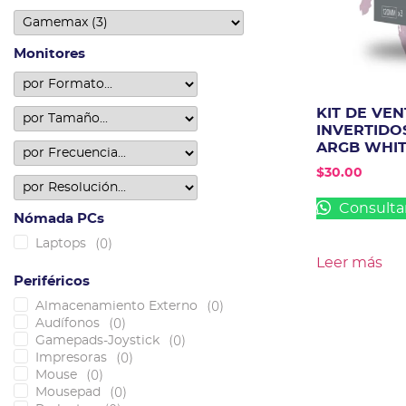
Monitores
KIT DE VE
INVERTIDO
ARGB WHI
$
30.00
Consulta
Nómada PCs
(
0
)
Laptops
Leer más
Periféricos
(
0
)
Almacenamiento Externo
(
0
)
Audífonos
(
0
)
Gamepads-Joystick
(
0
)
Impresoras
(
0
)
Mouse
(
0
)
Mousepad