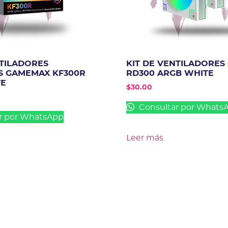
NTILADORES
KIT DE VENTILADORE
S GAMEMAX KF300R
RD300 ARGB WHITE
TE
$
30.00
Consultar por Whats
r por WhatsApp
Leer más