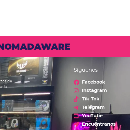
N NOMADAWARE
Síguenos
ctos de
Facebook
cada
Instagram
Tik Tok
Telegram
YouTube
Encuéntranos