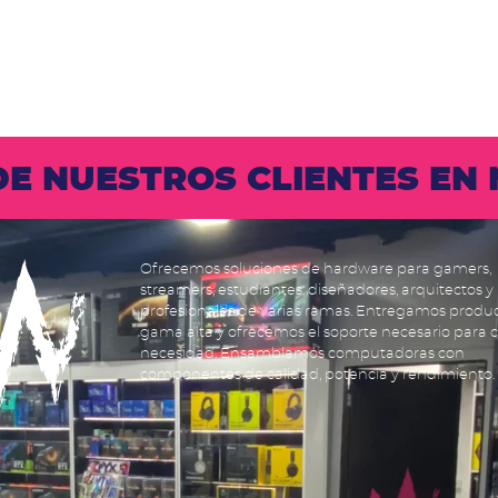
 DE NUESTROS CLIENTES E
Ofrecemos soluciones de hardware para gamers,
streamers, estudiantes, diseñadores, arquitectos y
profesionales de varias ramas. Entregamos produ
gama alta y ofrecemos el soporte necesario para 
necesidad. Ensamblamos computadoras con
componentes de calidad, potencia y rendimiento.