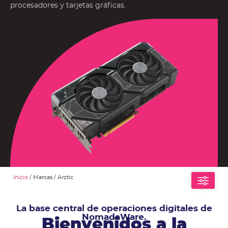
procesadores y tarjetas gráficas.
Inicio
/ Marcas / Arctic
La base central de operaciones digitales de
NomadaWare.
Bienvenidos a la