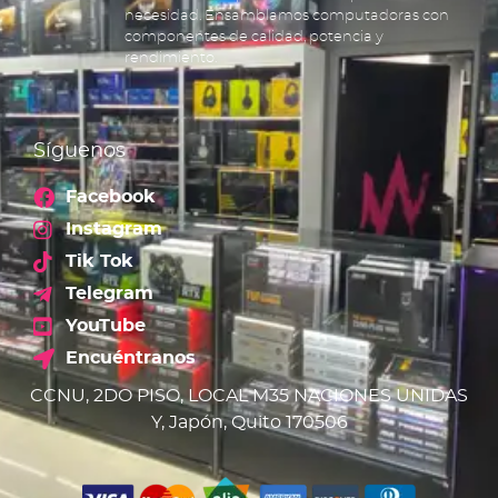
necesidad. Ensamblamos computadoras con
componentes de calidad, potencia y
rendimiento.
Síguenos
Facebook
Instagram
Tik Tok
Telegram
YouTube
Encuéntranos
CCNU, 2DO PISO, LOCAL M35 NACIONES UNIDAS
Y, Japón, Quito 170506