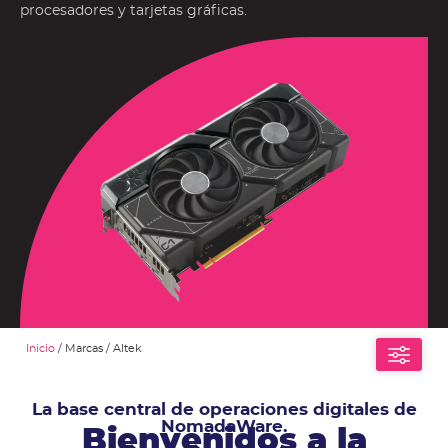
procesadores y tarjetas gráficas.
Inicio
/ Marcas / Altek
La base central de operaciones digitales de
NomadaWare.
Bienvenidos a la