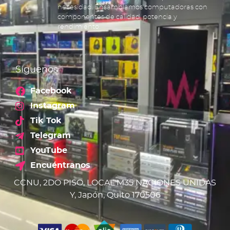
necesidad. Ensamblamos computadoras con
componentes de calidad, potencia y
rendimiento.
Síguenos
Facebook
Instagram
Tik Tok
Telegram
YouTube
Encuéntranos
CCNU, 2DO PISO, LOCAL M35 NACIONES UNIDAS
Y, Japón, Quito 170506