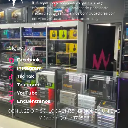
Entregamos productos de gama alta y
ofrecemos el soporte necesario para cada
necesidad. Ensamblamos computadoras con
componentes de calidad, potencia y
rendimiento.
Síguenos
Facebook
Instagram
Tik Tok
Telegram
YouTube
Encuéntranos
CCNU, 2DO PISO, LOCAL M35 NACIONES UNIDAS
Y, Japón, Quito 170506