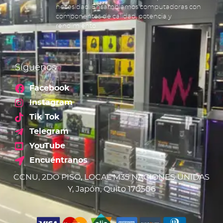
necesidad. Ensamblamos computadoras con
componentes de calidad, potencia y
rendimiento.
Síguenos
Facebook
Instagram
Tik Tok
Telegram
YouTube
Encuéntranos
CCNU, 2DO PISO, LOCAL M35 NACIONES UNIDAS
Y, Japón, Quito 170506