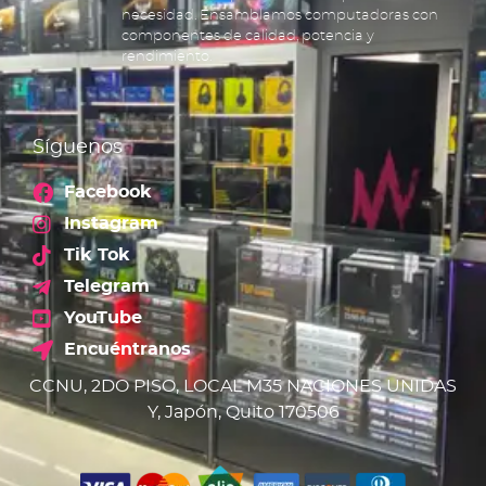
necesidad. Ensamblamos computadoras con
componentes de calidad, potencia y
rendimiento.
Síguenos
Facebook
Instagram
Tik Tok
Telegram
YouTube
Encuéntranos
CCNU, 2DO PISO, LOCAL M35 NACIONES UNIDAS
Y, Japón, Quito 170506