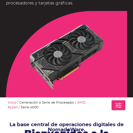
procesadores y tarjetas gráficas.
Inicio
/ Generación o Serie de Procesador /
AMD
Ryzen
/ Serie 4000
La base central de operaciones digitales de
NomadaWare.