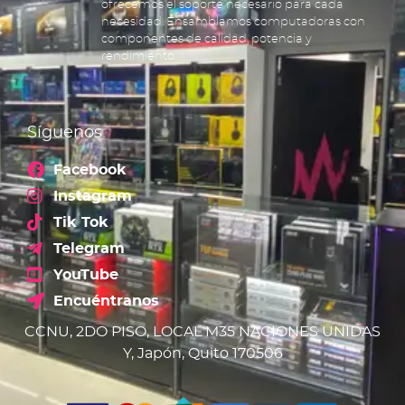
ofrecemos el soporte necesario para cada
necesidad. Ensamblamos computadoras con
componentes de calidad, potencia y
rendimiento.
Síguenos
Facebook
Instagram
Tik Tok
Telegram
YouTube
Encuéntranos
CCNU, 2DO PISO, LOCAL M35 NACIONES UNIDAS
Y, Japón, Quito 170506