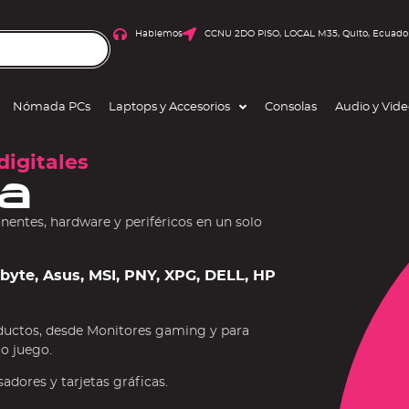
Hablemos
CCNU 2DO PISO, LOCAL M35, Quito, Ecuado
Nómada PCs
Laptops y Accesorios
Consolas
Audio y Vid
digitales
a
ntes, hardware y periféricos en un solo
gabyte, Asus, MSI, PNY, XPG, DELL, HP
ductos, desde Monitores gaming y para
 o juego.
dores y tarjetas gráficas.