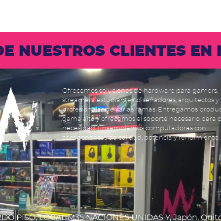
 DE NUESTROS CLIENTES E
Ofrecemos soluciones de hardware para gamers,
streamers, estudiantes, diseñadores, arquitectos y
profesionales de varias ramas. Entregamos produ
gama alta y ofrecemos el soporte necesario para 
necesidad. Ensamblamos computadoras con
componentes de calidad, potencia y rendimiento.
DO PISO, LOCAL M35 NACIONES UNIDAS Y, Japón, Quit