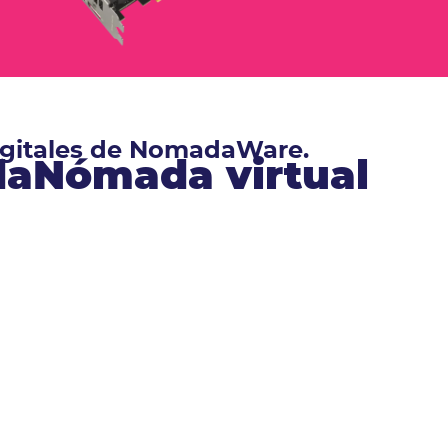
digitales de NomadaWare.
ndaNómada virtual