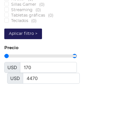
(
0
)
Sillas Gamer
(
0
)
Streaming
(
0
)
Tabletas gráficas
(
0
)
Teclados
Aplicar filtro >
Precio
USD
USD