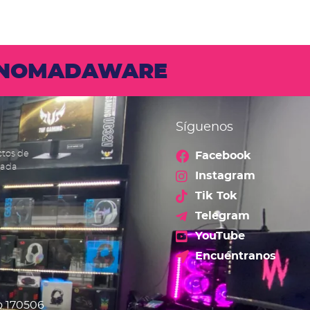
N NOMADAWARE
Síguenos
ctos de
Facebook
cada
Instagram
Tik Tok
Telegram
YouTube
Encuéntranos
o 170506