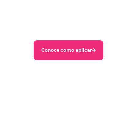
$1500 y hasta 36 meses
de plazo.
Conoce como aplicar
Ver condiciones