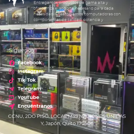
Entregamos productos de gama alta y
ofrecemos el soporte necesario para cada
necesidad. Ensamblamos computadoras con
componentes de calidad, potencia y
rendimiento.
Síguenos
Facebook
Instagram
Tik Tok
Telegram
YouTube
Encuéntranos
CCNU, 2DO PISO, LOCAL M35 NACIONES UNIDAS
Y, Japón, Quito 170506