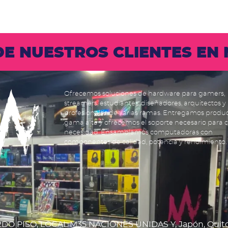
 DE NUESTROS CLIENTES E
Ofrecemos soluciones de hardware para gamers,
streamers, estudiantes, diseñadores, arquitectos y
profesionales de varias ramas. Entregamos produ
gama alta y ofrecemos el soporte necesario para 
necesidad. Ensamblamos computadoras con
componentes de calidad, potencia y rendimiento.
DO PISO, LOCAL M35 NACIONES UNIDAS Y, Japón, Quit