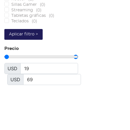
(
0
)
Sillas Gamer
(
0
)
Streaming
(
0
)
Tabletas gráficas
(
0
)
Teclados
Aplicar filtro >
Precio
USD
USD