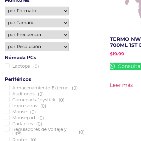
Monitores
TERMO NW 
700ML 1ST 
$
19.99
Nómada PCs
(
0
)
Consulta
Laptops
Periféricos
Leer más
(
0
)
Almacenamiento Externo
(
0
)
Audífonos
(
0
)
Gamepads-Joystick
(
0
)
Impresoras
(
0
)
Mouse
(
0
)
Mousepad
(
0
)
Parlantes
Reguladores de Voltaje y
(
0
)
UPS
(
0
)
Router