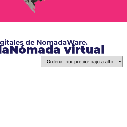
digitales de NomadaWare.
ndaNómada virtual