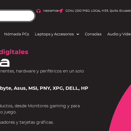
Hablemos
CCNU 2DO PISO, LOCAL M35, Quito, Ecuado
Nómada PCs
Laptops y Accesorios
Consolas
Audio y Vid
digitales
a
ntes, hardware y periféricos en un solo
gabyte, Asus, MSI, PNY, XPG, DELL, HP
ductos, desde Monitores gaming y para
 o juego.
dores y tarjetas gráficas.