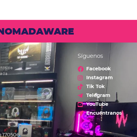
N NOMADAWARE
Síguenos
ctos de
Facebook
cada
Instagram
Tik Tok
Telegram
YouTube
Encuéntranos
o 170506