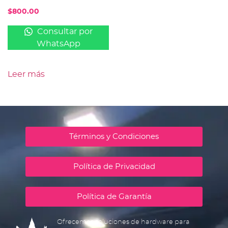
$
800.00
Consultar por
WhatsApp
Leer más
Términos y Condiciones
Política de Privacidad
Política de Garantía
Ofrecemos soluciones de hardware para