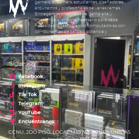
gamers, streamers, estudiantes, diseñadores,
arquitectos y profesionales de varias ramas.
Entregamos productos de gama alta y
ofrecemos el soporte necesario para cada
necesidad. Ensamblamos computadoras con
componentes de calidad, potencia y
rendimiento.
Síguenos
Facebook
Instagram
Tik Tok
Telegram
YouTube
Encuéntranos
CCNU, 2DO PISO, LOCAL M35 NACIONES UNIDAS