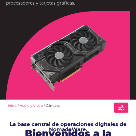
procesadores y tarjetas gráficas.
Inicio
/
Audio y Video
/ Cámaras
La base central de operaciones digitales de
NomadaWare.
Bienvenidos a la