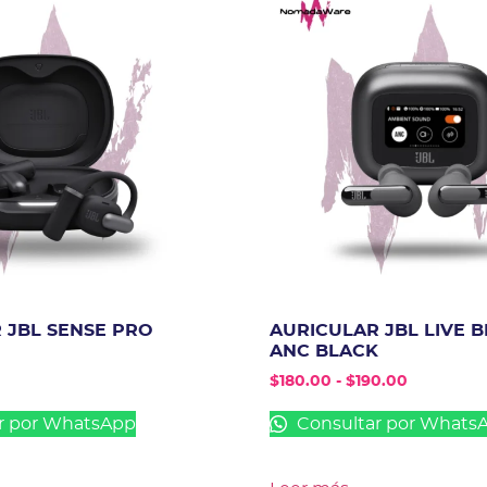
 JBL SENSE PRO
AURICULAR JBL LIVE B
ANC BLACK
$
180.00
-
$
190.00
r por WhatsApp
Consultar por Whats