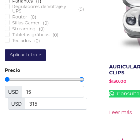
(
1
)
Parlantes
Reguladores de Voltaje y
(
0
)
UPS
(
0
)
Router
(
0
)
Sillas Gamer
(
0
)
Streaming
(
0
)
Tabletas gráficas
(
0
)
Teclados
Aplicar filtro >
AURICULAR
Precio
CLIPS
$
130.00
USD
Consulta
USD
Leer más