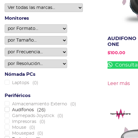
Monitores
AUDIFONO
ONE
$
100.00
Consulta
Nómada PCs
(
0
)
Laptops
Leer más
Periféricos
(
0
)
Almacenamiento Externo
(
26
)
Audífonos
(
0
)
Gamepads-Joystick
(
0
)
Impresoras
(
0
)
Mouse
(
0
)
Mousepad