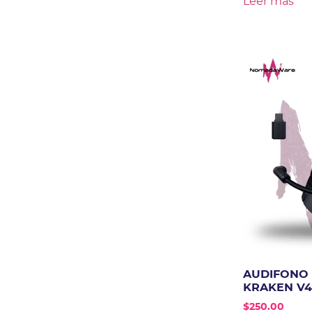
Leer más
AUDIFONO 
KRAKEN V4
$
250.00