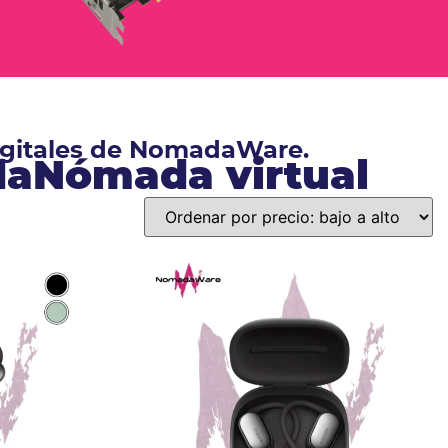
digitales de NomadaWare.
ndaNómada virtual