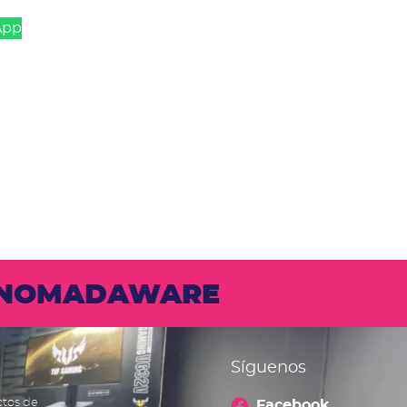
App
N NOMADAWARE
Síguenos
ctos de
Facebook