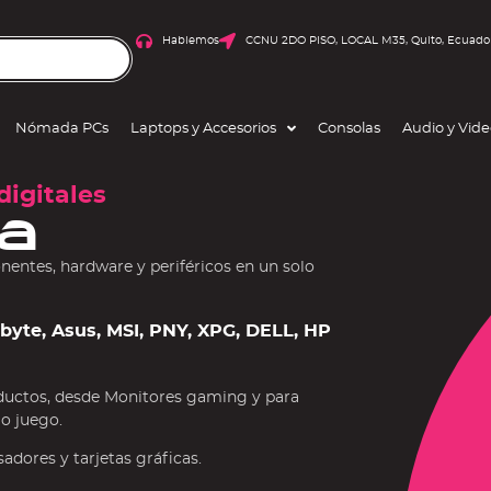
Hablemos
CCNU 2DO PISO, LOCAL M35, Quito, Ecuado
Nómada PCs
Laptops y Accesorios
Consolas
Audio y Vid
digitales
a
ntes, hardware y periféricos en un solo
gabyte, Asus, MSI, PNY, XPG, DELL, HP
ductos, desde Monitores gaming y para
 o juego.
dores y tarjetas gráficas.