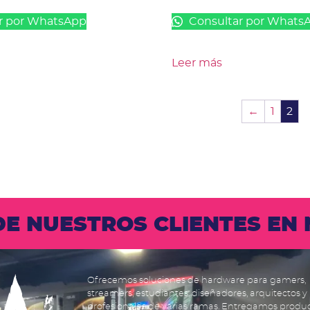
r por WhatsApp
Consultar por Whats
Leer más
←
1
2
 DE NUESTROS CLIENTES E
Ofrecemos soluciones de hardware para gamers,
streamers, estudiantes, diseñadores, arquitectos y
profesionales de varias ramas. Entregamos produ