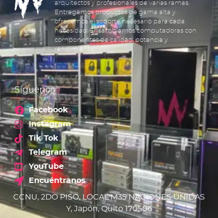
arquitectos y profesionales de varias ramas.
Entregamos productos de gama alta y
ofrecemos el soporte necesario para cada
necesidad. Ensamblamos computadoras con
componentes de calidad, potencia y
rendimiento.
Síguenos
Facebook
Instagram
Tik Tok
Telegram
YouTube
Encuéntranos
CCNU, 2DO PISO, LOCAL M35 NACIONES UNIDAS
Y, Japón, Quito 170506