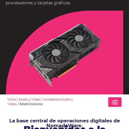
procesadores y tarjetas gráficas.
Inicio
/
Audio y Video
/
Accesorios Audio y
Video
/ Estabilizadores
La base central de operaciones digitales de
NomadaWare.