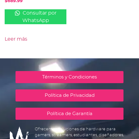
$
689.99
Consultar por
WhatsApp
Leer más
Términos y Condiciones
Política de Privacidad
Política de Garantía
Ofrecemos soluciones de hardware para
gamers, streamers, estudiantes, diseñadores,