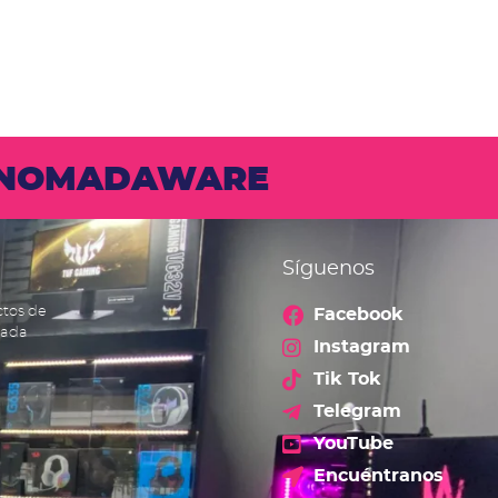
N NOMADAWARE
Síguenos
ctos de
Facebook
cada
Instagram
Tik Tok
Telegram
YouTube
Encuéntranos