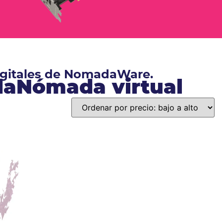
digitales de NomadaWare.
ndaNómada virtual