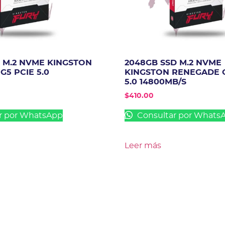
D M.2 NVME KINGSTON
2048GB SSD M.2 NVME
5 PCIE 5.0
KINGSTON RENEGADE G
5.0 14800MB/S
$
410.00
r por WhatsApp
Consultar por Whats
Leer más