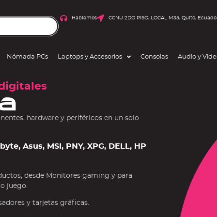
Hablemos
CCNU 2DO PISO, LOCAL M35, Quito, Ecuado
Nómada PCs
Laptops y Accesorios
Consolas
Audio y Vid
digitales
a
ntes, hardware y periféricos en un solo
gabyte, Asus, MSI, PNY, XPG, DELL, HP
ductos, desde Monitores gaming y para
 o juego.
dores y tarjetas gráficas.