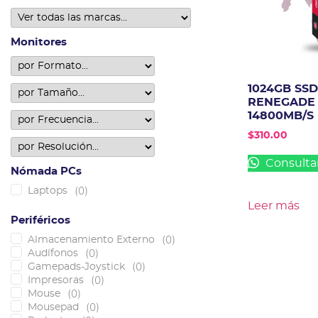
Monitores
1024GB SS
RENEGADE G
14800MB/S
$
310.00
Consulta
Nómada PCs
(
0
)
Laptops
Leer más
Periféricos
(
0
)
Almacenamiento Externo
(
0
)
Audífonos
(
0
)
Gamepads-Joystick
(
0
)
Impresoras
(
0
)
Mouse
(
0
)
Mousepad