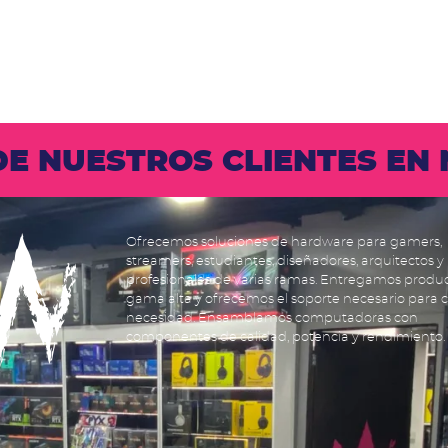
 DE NUESTROS CLIENTES E
Ofrecemos soluciones de hardware para gamers,
streamers, estudiantes, diseñadores, arquitectos y
profesionales de varias ramas. Entregamos produ
gama alta y ofrecemos el soporte necesario para 
necesidad. Ensamblamos computadoras con
componentes de calidad, potencia y rendimiento.