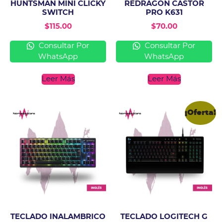
HUNTSMAN MINI CLICKY
REDRAGON CASTOR
SWITCH
PRO K631
$
115.00
$
70.00
Consultar Por
Consultar Por
WhatsApp
WhatsApp
Leer Más
Leer Más
¡Oferta!
TECLADO INALAMBRICO
TECLADO LOGITECH G