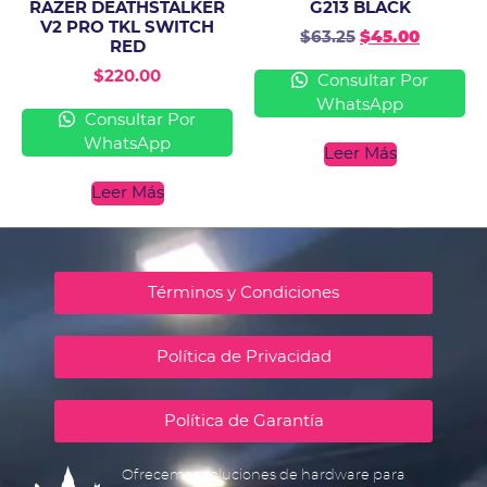
RAZER DEATHSTALKER
G213 BLACK
V2 PRO TKL SWITCH
$
63.25
$
45.00
RED
$
220.00
Consultar Por
WhatsApp
Consultar Por
WhatsApp
Leer Más
Leer Más
Términos y Condiciones
Política de Privacidad
Política de Garantía
Ofrecemos soluciones de hardware para