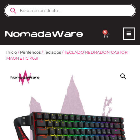
0
Inicio
/
Periféricos
/
Teclados
/ TECLADO REDRADON CASTOR
MAGNETIC K631