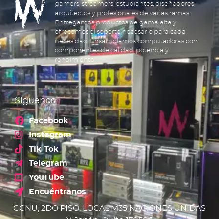
gamers, streamers, estudiantes, diseñadores,
arquitectos y profesionales de varias ramas.
Entregamos productos de gama alta y
ofrecemos el soporte necesario para cada
necesidad. Ensamblamos computadoras con
componentes de calidad, potencia y
rendimiento.
Síguenos
Facebook
Instagram
Tik Tok
Telegram
YouTube
Encuéntranos
CCNU, 2DO PISO, LOCAL M35 NACIONES UNIDAS