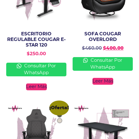
ESCRITORIO
SOFA COUGAR
REGULABLE COUGAR E-
OVERLORD
STAR 120
$
460.00
$
400.00
$
250.00
Consultar Por
Consultar Por
WhatsApp
WhatsApp
Leer Más
Leer Más
¡Oferta!