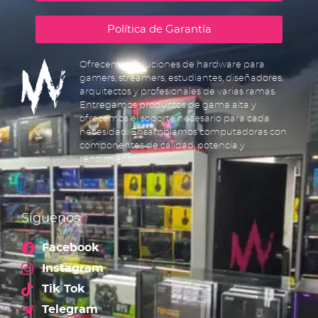
Política de Garantía
Ofrecemos soluciones de hardware para
gamers, streamers, estudiantes, diseñadores,
arquitectos y profesionales de varias ramas.
Entregamos productos de gama alta y
ofrecemos el soporte necesario para cada
necesidad. Ensamblamos computadoras con
componentes de calidad, potencia y
rendimiento.
Síguenos
Facebook
Instagram
Tik Tok
Telegram