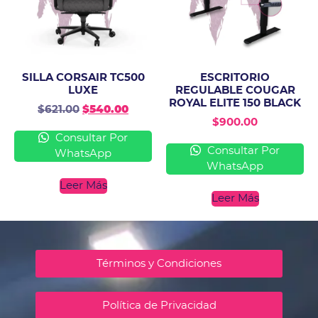
SILLA CORSAIR TC500
ESCRITORIO
LUXE
REGULABLE COUGAR
ROYAL ELITE 150 BLACK
$
621.00
$
540.00
$
900.00
Consultar Por
Consultar Por
WhatsApp
WhatsApp
Leer Más
Leer Más
Términos y Condiciones
Política de Privacidad