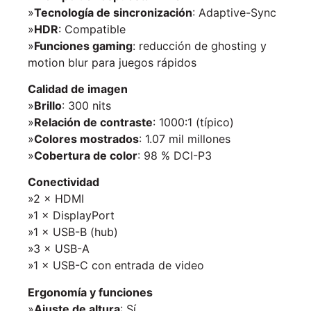
»
Tecnología de sincronización
: Adaptive-Sync
»
HDR
: Compatible
»
Funciones gaming
: reducción de ghosting y
motion blur para juegos rápidos
Calidad de imagen
»
Brillo
: 300 nits
»
Relación de contraste
: 1000:1 (típico)
»
Colores mostrados
: 1.07 mil millones
»
Cobertura de color
: 98 % DCI-P3
Conectividad
»2 × HDMI
»1 × DisplayPort
»1 × USB-B (hub)
»3 × USB-A
»1 × USB-C con entrada de video
Ergonomía y funciones
»
Ajuste de altura
: Sí