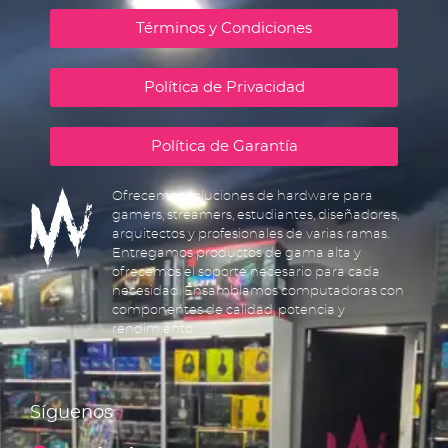
Términos y Condiciones
Política de Privacidad
Política de Garantía
Ofrecemos soluciones de hardware para
gamers, streamers, estudiantes, diseñadores,
arquitectos y profesionales de varias ramas.
Entregamos productos de gama alta y
ofrecemos el soporte necesario para cada
necesidad. Ensamblamos computadoras con
componentes de calidad, potencia y
rendimiento.
Síguenos