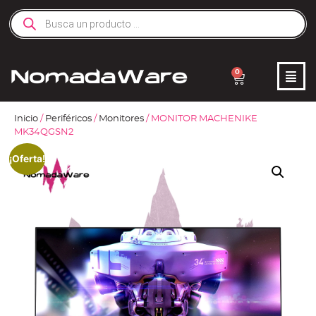
0
Inicio
/
Periféricos
/
Monitores
/ MONITOR MACHENIKE
MK34QGSN2
¡Oferta!