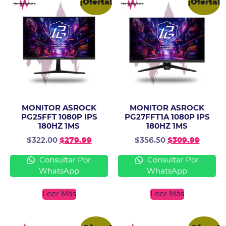
¡Oferta!
¡Oferta!
MONITOR ASROCK
MONITOR ASROCK
PG25FFT 1080P IPS
PG27FFT1A 1080P IPS
180HZ 1MS
180HZ 1MS
$
322.00
$
279.99
$
356.50
$
309.99
Consultar Por
Consultar Por
WhatsApp
WhatsApp
Leer Más
Leer Más