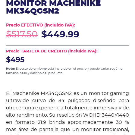
MONITOR MACHENIKE
MK34QGSN2
Precio EFECTIVO (incluido IVA):
$
517.50
$
449.99
Precio TARJETA DE CRÉDITO (incluido IVA):
$495
Nota:
El costo de envío
no
está incluido en el precio y puede variar según el
tamaño, peso y destino del producto.
El Machenike MK34QGSN2 es un monitor gaming
ultrawide curvo de 34 pulgadas diseñado para
ofrecer una experiencia totalmente inmersiva y de
alto rendimiento. Su resolución WQHD 3440×1440
en formato 21:9 brinda aproximadamente 30 %
más área de pantalla que un monitor tradicional,