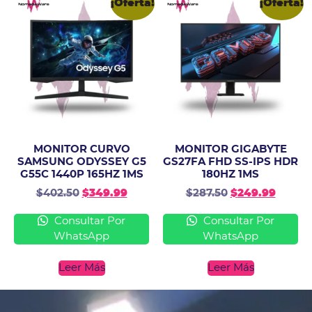
¡Oferta!
¡Oferta!
MONITOR CURVO
MONITOR GIGABYTE
SAMSUNG ODYSSEY G5
GS27FA FHD SS-IPS HDR
G55C 1440P 165HZ 1MS
180HZ 1MS
$
402.50
$
349.99
$
287.50
$
249.99
Consultar Por
Consultar Por
WhatsApp
WhatsApp
Leer Más
Leer Más