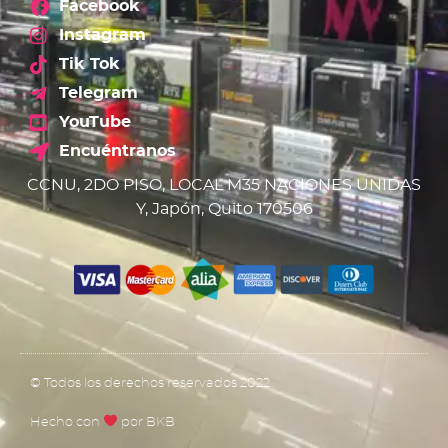
Facebook
Instagram
Tik Tok
Telegram
YouTube
Encuéntranos
CCNU, 2DO PISO, LOCAL M35 NACIONES UNIDAS
Y, Japón, Quito 170506
© Todos los derechos reservados 2022
Hecho con
por BKB​​