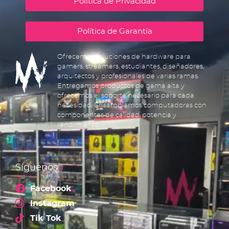
Política de Privacidad
Política de Garantía
Ofrecemos soluciones de hardware para
gamers, streamers, estudiantes, diseñadores,
arquitectos y profesionales de varias ramas.
Entregamos productos de gama alta y
ofrecemos el soporte necesario para cada
necesidad. Ensamblamos computadoras con
componentes de calidad, potencia y
rendimiento.
Síguenos
Facebook
Instagram
Tik Tok