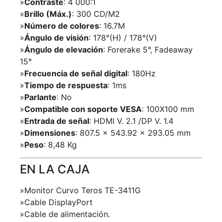
»
Contraste
: 4 000:1
»
Brillo (Máx.)
: 300 CD/M2
»
Número de colores
: 16.7M
»
Ángulo de visión
: 178°(H) / 178°(V)
»
Ángulo de elevación
: Forerake 5°, Fadeaway
15°
»
Frecuencia de señal digital
: 180Hz
»
Tiempo de respuesta
: 1ms
»
Parlante
: No
»
Compatible con soporte VESA
: 100X100 mm
»
Entrada de señal
: HDMI V. 2.1 /DP V. 1.4
»
Dimensiones
: 807.5 x 543.92 x 293.05 mm
»
Peso
: 8,48 Kg
EN LA CAJA
»Monitor Curvo Teros TE-3411G
»Cable DisplayPort
»Cable de alimentación.