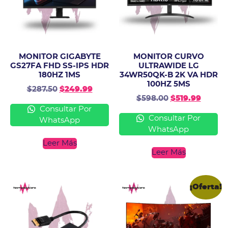
MONITOR GIGABYTE
MONITOR CURVO
GS27FA FHD SS-IPS HDR
ULTRAWIDE LG
180HZ 1MS
34WR50QK-B 2K VA HDR
100HZ 5MS
$
287.50
$
249.99
$
598.00
$
519.99
Consultar Por
Consultar Por
WhatsApp
WhatsApp
Leer Más
Leer Más
¡Oferta!