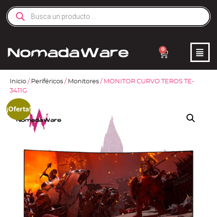
0
Inicio
/
Periféricos
/
Monitores
/ MONITOR CURVO TEROS TE-
3411G
¡Oferta!