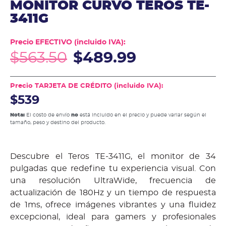
MONITOR CURVO TEROS TE-
3411G
Precio EFECTIVO (incluido IVA):
$
563.50
$
489.99
Precio TARJETA DE CRÉDITO (incluido IVA):
$539
Nota:
El costo de envío
no
está incluido en el precio y puede variar según el
tamaño, peso y destino del producto.
Descubre el Teros TE-3411G, el monitor de 34
pulgadas que redefine tu experiencia visual. Con
una resolución UltraWide, frecuencia de
actualización de 180Hz y un tiempo de respuesta
de 1ms, ofrece imágenes vibrantes y una fluidez
excepcional, ideal para gamers y profesionales