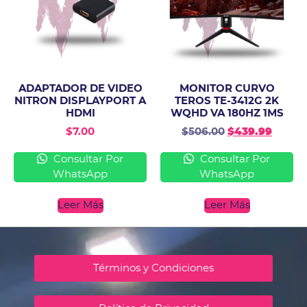
ADAPTADOR DE VIDEO
MONITOR CURVO
NITRON DISPLAYPORT A
TEROS TE-3412G 2K
HDMI
WQHD VA 180HZ 1MS
$
7.00
$
506.00
$
439.99
Consultar Por
Consultar Por
WhatsApp
WhatsApp
Leer Más
Leer Más
Términos y Condiciones