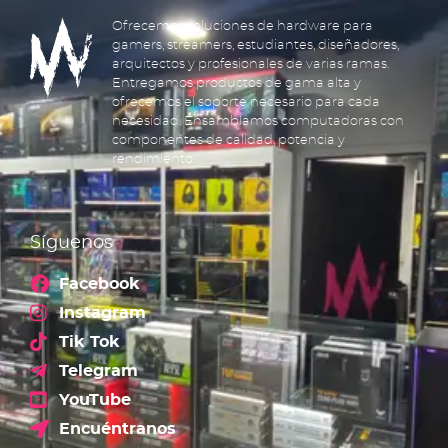
Ofrecemos soluciones de hardware para
gamers, streamers, estudiantes, diseñadores,
arquitectos y profesionales de varias ramas.
Entregamos productos de gama alta y
ofrecemos el soporte necesario para cada
necesidad. Ensamblamos computadoras con
componentes de calidad, potencia y
rendimiento.
Síguenos
Facebook
Instagram
Tik Tok
Telegram
YouTube
Encuéntranos