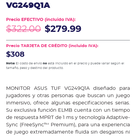
VG249Q1A
Precio EFECTIVO (incluido IVA):
$
322.00
$
279.99
Precio TARJETA DE CRÉDITO (incluido IVA):
$308
Nota:
El costo de envío
no
está incluido en el precio y puede variar según el
tamaño, peso y destino del producto.
MONITOR ASUS TUF VG249Q1A diseñado para
jugadores y otras personas que buscan un juego
inmersivo, ofrece algunas especificaciones serias.
Su exclusiva función ELMB cuenta con un tiempo
de respuesta MPRT de 1 ms y tecnología Adaptive-
Sync (FreeSync™ Premium), para una experiencia
de juego extremadamente fluida sin desgarros ni