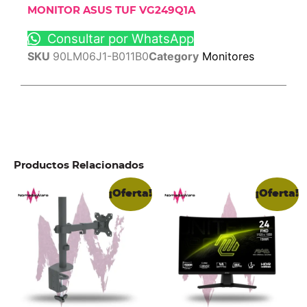
MONITOR ASUS TUF VG249Q1A
Consultar por WhatsApp
SKU
90LM06J1-B011B0
Category
Monitores
Productos Relacionados
¡Oferta!
¡Oferta!