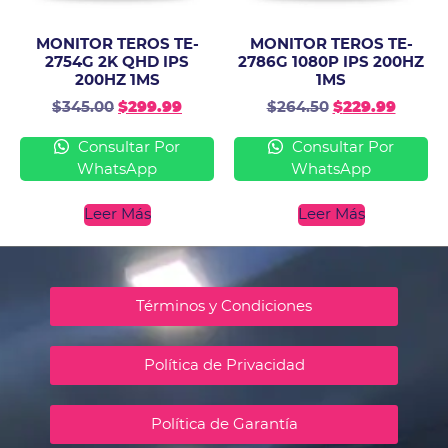
MONITOR TEROS TE-
MONITOR TEROS TE-
2754G 2K QHD IPS
2786G 1080P IPS 200HZ
200HZ 1MS
1MS
$
345.00
$
299.99
$
264.50
$
229.99
Consultar Por
Consultar Por
WhatsApp
WhatsApp
Leer Más
Leer Más
Términos y Condiciones
Política de Privacidad
Política de Garantía