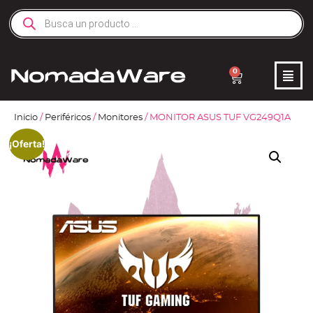
0
Inicio
/
Periféricos
/
Monitores
/ MONITOR ASUS TUF VG249Q1A
¡Oferta!