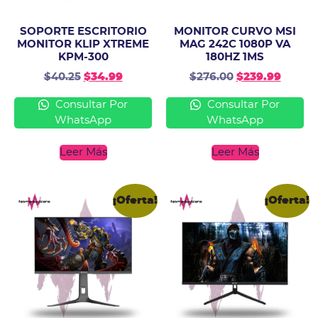
SOPORTE ESCRITORIO
MONITOR CURVO MSI
MONITOR KLIP XTREME
MAG 242C 1080P VA
KPM-300
180HZ 1MS
$
40.25
$
34.99
$
276.00
$
239.99
Consultar Por
Consultar Por
WhatsApp
WhatsApp
Leer Más
Leer Más
¡Oferta!
¡Oferta!