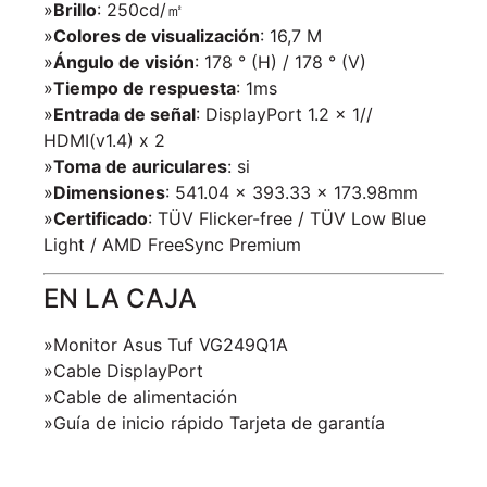
»
Brillo
: 250cd/㎡
»
Colores de visualización
: 16,7 M
»
Ángulo de visión
: 178 ° (H) / 178 ° (V)
»
Tiempo de respuesta
: 1ms
»
Entrada de señal
: DisplayPort 1.2 x 1//
HDMI(v1.4) x 2
»
Toma de auriculares
: si
»
Dimensiones
: 541.04 x 393.33 x 173.98mm
»
Certificado
: TÜV Flicker-free / TÜV Low Blue
Light / AMD FreeSync Premium
EN LA CAJA
»Monitor Asus Tuf VG249Q1A
»Cable DisplayPort
»Cable de alimentación
»Guía de inicio rápido Tarjeta de garantía