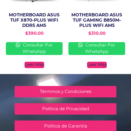
MOTHERBOARD ASUS
MOTHERBOARD ASUS
TUF X870-PLUS WIFI
TUF GAMING B850M-
DDR5 AM5
PLUS WIFI AM5
$
390.00
$
310.00
Consultar Por
Consultar Por
WhatsApp
WhatsApp
Leer Más
Leer Más
Términos y Condiciones
Política de Privacidad
Política de Garantía