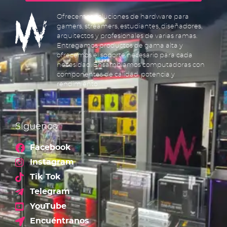
Ofrecemos soluciones de hardware para
gamers, streamers, estudiantes, diseñadores,
arquitectos y profesionales de varias ramas.
Entregamos productos de gama alta y
ofrecemos el soporte necesario para cada
necesidad. Ensamblamos computadoras con
componentes de calidad, potencia y
rendimiento.
Síguenos
Facebook
Instagram
Tik Tok
Telegram
YouTube
Encuéntranos