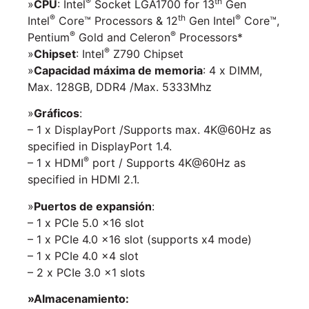
®
th
»
CPU
: Intel
Socket LGA1700 for 13
Gen
®
th
®
Intel
Core™ Processors & 12
Gen Intel
Core™,
®
®
Pentium
Gold and Celeron
Processors*
®
»
Chipset
: Intel
Z790 Chipset
»
Capacidad máxima de memoria
: 4 x DIMM,
Max. 128GB, DDR4 /Max. 5333Mhz
»
Gráficos
:
– 1 x DisplayPort /Supports max. 4K@60Hz as
specified in DisplayPort 1.4.
®
– 1 x HDMI
port / Supports 4K@60Hz as
specified in HDMI 2.1.
»
Puertos de expansión
:
– 1 x PCIe 5.0 x16 slot
– 1 x PCIe 4.0 x16 slot (supports x4 mode)
– 1 x PCIe 4.0 x4 slot
– 2 x PCIe 3.0 x1 slots
»Almacenamiento: