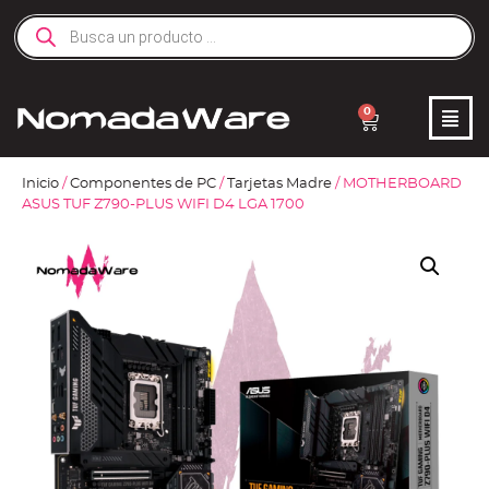
0
Inicio
/
Componentes de PC
/
Tarjetas Madre
/ MOTHERBOARD
ASUS TUF Z790-PLUS WIFI D4 LGA 1700