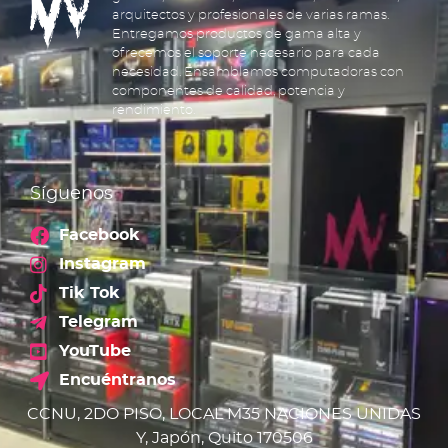
arquitectos y profesionales de varias ramas.
Entregamos productos de gama alta y
ofrecemos el soporte necesario para cada
necesidad. Ensamblamos computadoras con
componentes de calidad, potencia y
rendimiento.
Síguenos
Facebook
Instagram
Tik Tok
Telegram
YouTube
Encuéntranos
CCNU, 2DO PISO, LOCAL M35 NACIONES UNIDAS
Y, Japón, Quito 170506