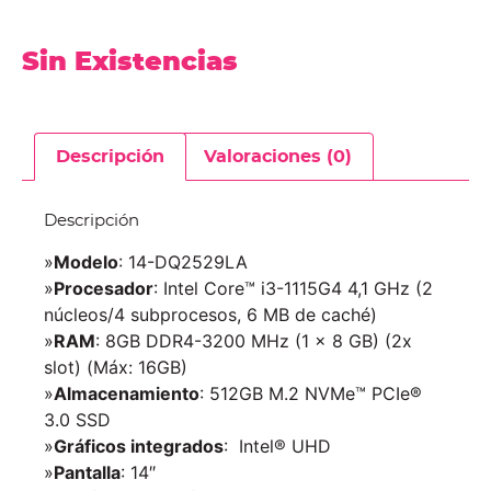
Sin Existencias
Descripción
Valoraciones (0)
Descripción
»
Modelo
: 14-DQ2529LA
»
Procesador
: Intel Core™ i3-1115G4 4,1 GHz (2
núcleos/4 subprocesos, 6 MB de caché)
»
RAM
: 8GB DDR4-3200 MHz (1 x 8 GB) (2x
slot) (Máx: 16GB)
»
Almacenamiento
: 512GB M.2 NVMe™ PCIe®
3.0 SSD
»
Gráficos integrados
: Intel® UHD
»
Pantalla
: 14″