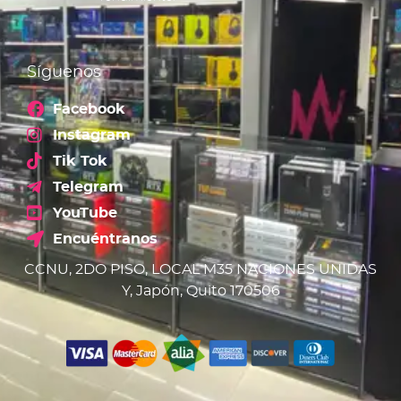
Síguenos
Facebook
Instagram
Tik Tok
Telegram
YouTube
Encuéntranos
CCNU, 2DO PISO, LOCAL M35 NACIONES UNIDAS
Y, Japón, Quito 170506