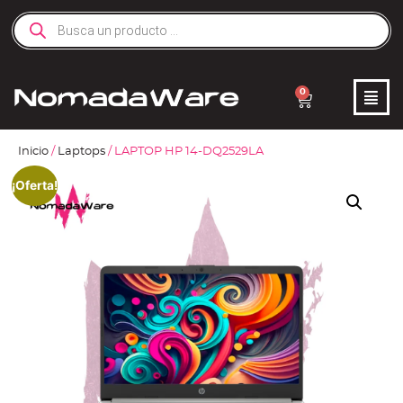
0
Inicio
/
Laptops
/ LAPTOP HP 14-DQ2529LA
¡Oferta!