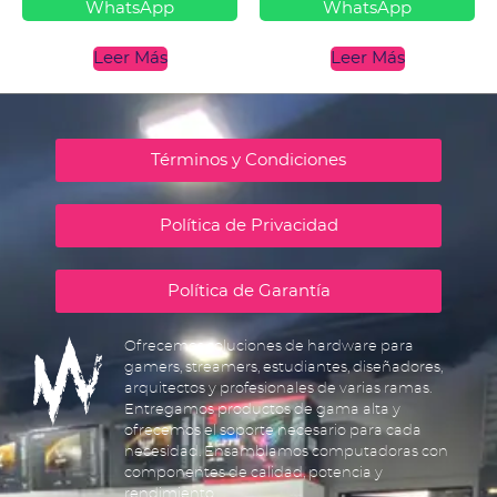
WhatsApp
WhatsApp
Leer Más
Leer Más
Términos y Condiciones
Política de Privacidad
Política de Garantía
Ofrecemos soluciones de hardware para
gamers, streamers, estudiantes, diseñadores,
arquitectos y profesionales de varias ramas.
Entregamos productos de gama alta y
ofrecemos el soporte necesario para cada
necesidad. Ensamblamos computadoras con
componentes de calidad, potencia y
rendimiento.