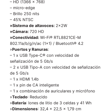
– HD (1366 x 768)
– micro-edge
– Brillo 250 nits
– 45% NTSC
»Sistema de altavoces:
2x2W
»Cámara:
720 HD
»Conectividad:
Wi-Fi® RTL8821CE-M
802.11a/b/g/n/ac (1×1) / Bluetooth® 4.2
»
Puertos y Ranuras
:
– 1 x USB Type-C® con velocidad de
señalización de 5 Gb/s
– 2 x USB Tipo-A con velocidad de señalización
de 5 Gb/s
– 1 x HDMI 1.4b
– 1 x pin de CA inteligente
– 1 x combinación de auriculares y micrófono
»
Teclado
: Reducido
»
Batería
: Iones de litio de 3 celdas y 41 Wh
»
Dimensiones
: 32,4 x 22,5 x 1,79 cm