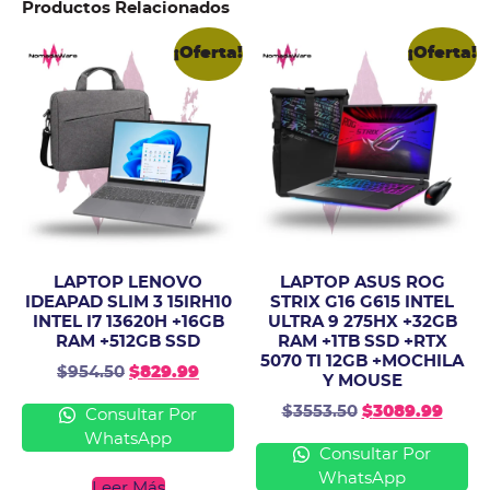
Productos Relacionados
¡Oferta!
¡Oferta!
LAPTOP LENOVO
LAPTOP ASUS ROG
IDEAPAD SLIM 3 15IRH10
STRIX G16 G615 INTEL
INTEL I7 13620H +16GB
ULTRA 9 275HX +32GB
RAM +512GB SSD
RAM +1TB SSD +RTX
5070 TI 12GB +MOCHILA
$
954.50
$
829.99
Y MOUSE
$
3553.50
$
3089.99
Consultar Por
WhatsApp
Consultar Por
WhatsApp
Leer Más