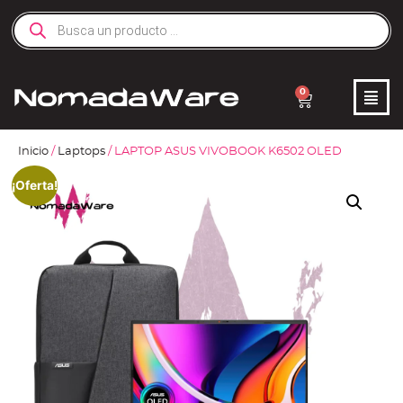
0
Inicio
/
Laptops
/ LAPTOP ASUS VIVOBOOK K6502 OLED
¡Oferta!