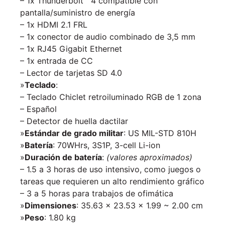
– 1x Thunderbolt™ 4 compatible con
pantalla/suministro de energía
– 1x HDMI 2.1 FRL
– 1x conector de audio combinado de 3,5 mm
– 1x RJ45 Gigabit Ethernet
– 1x entrada de CC
– Lector de tarjetas SD 4.0
»
Teclado
:
– Teclado Chiclet retroiluminado RGB de 1 zona
– Español
– Detector de huella dactilar
»
Estándar de grado militar
: US MIL-STD 810H
»
Batería
: 70WHrs, 3S1P, 3-cell Li-ion
»
Duración de batería
:
(valores aproximados)
– 1.5 a 3 horas de uso intensivo, como juegos o
tareas que requieren un alto rendimiento gráfico
– 3 a 5 horas para trabajos de ofimática
»
Dimensiones
: 35.63 x 23.53 x 1.99 ~ 2.00 cm
»
Peso
: 1.80 kg