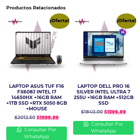
Productos Relacionados
¡Oferta!
¡Oferta!
LAPTOP ASUS TUF F16
LAPTOP DELL PRO 16
FX608J INTEL I7
SILVER INTEL ULTRA 7
14650HX +16GB RAM
255U +16GB RAM +512GB
+1TB SSD +RTX 5050 8GB
SSD
+MOUSE
$
1840.00
$
1599.99
$
2012.50
$
1699.99
Consultar Por
Consultar Por
WhatsApp
WhatsApp