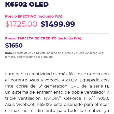
K6502 OLED
Precio EFECTIVO (incluido IVA):
$
1725.00
$
1499.99
Precio TARJETA DE CRÉDITO (incluido IVA):
$1650
Nota:
El costo de envío
no
está incluido en el precio y puede variar según el
tamaño, peso y destino del producto.
Iluminar tu creatividad es más fácil que nunca con
el potente Asus Vivobook K6502V. Equipado con
™
Intel core® de 13ª generación
CPU de la serie H,
un sistema de enfriamiento de doble ventilador y
®
™
triple ventilación, NVIDIA
GeForce RTX
4050,
Asus Vivobook K6502V está diseñado para ofrecer
el máximo rendimiento para todo lo creativo, ya