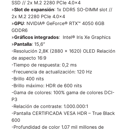
SSD // 2x M.2 2280 PCIe 4.0×4
»
Slot de expansión
: 1x DDR5 SO-DIMM slot //
2x M.2 2280 PCIe 4.0×4
»
GPU
: NVIDIA® GeForce® RTX™ 4050 6GB
GDDR6
»
Gráficos integrados
: Intel® Iris Xe Graphics
»
Pantalla
: 15,6″
-Resolución 2,8K (2880 x 1620) OLED Relación
de aspecto 16:9
-Tiempo de respuesta: 0,2 ms
-Frecuencia de actualización: 120 Hz
-Brillo 400 nits
-Brillo máximo: HDR de 600 nits
-Gama de colores: 100% gama de colores DCI-
P3
-Relación de contraste: 1.000.000:1
-Pantalla CERTIFICADA VESA HDR – True Black
600
-Profundidad de color 1,07 mil millones de