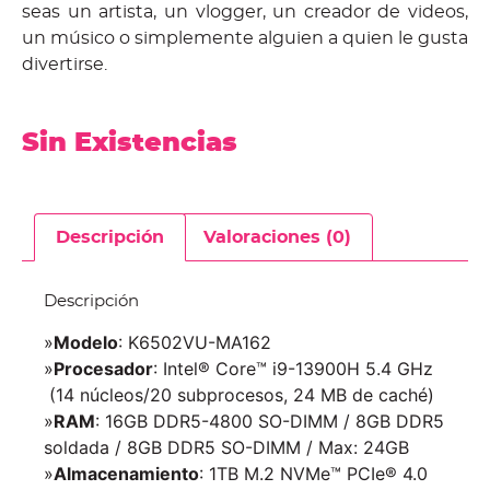
seas un artista, un vlogger, un creador de videos,
un músico o simplemente alguien a quien le gusta
divertirse.
Sin Existencias
Descripción
Valoraciones (0)
Descripción
»
Modelo
: K6502VU-MA162
»
Procesador
: Intel® Core™ i9-13900H 5.4 GHz
(14 núcleos/20 subprocesos, 24 MB de caché)
»
RAM
: 16GB DDR5-4800 SO-DIMM / 8GB DDR5
soldada / 8GB DDR5 SO-DIMM / Max: 24GB
»
Almacenamiento
: 1TB M.2 NVMe™ PCIe® 4.0