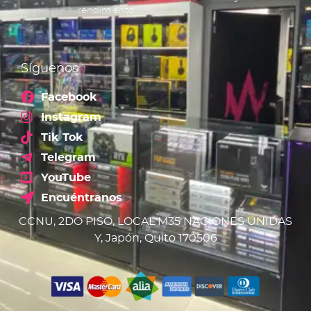
rendimiento.
Síguenos
Facebook
Instagram
Tik Tok
Telegram
YouTube
Encuéntranos
CCNU, 2DO PISO, LOCAL M35 NACIONES UNIDAS
Y, Japón, Quito 170506