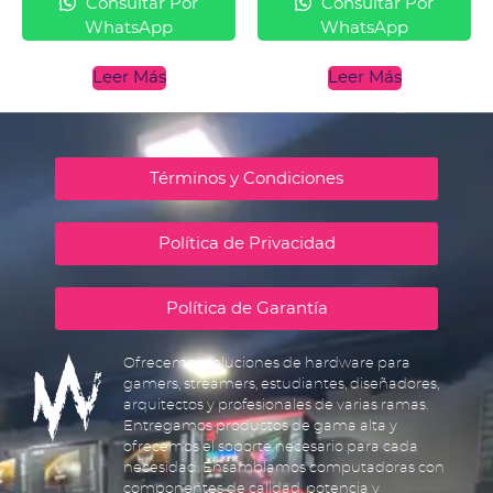
Consultar Por
Consultar Por
WhatsApp
WhatsApp
Leer Más
Leer Más
Términos y Condiciones
Política de Privacidad
Política de Garantía
Ofrecemos soluciones de hardware para
gamers, streamers, estudiantes, diseñadores,
arquitectos y profesionales de varias ramas.
Entregamos productos de gama alta y
ofrecemos el soporte necesario para cada
necesidad. Ensamblamos computadoras con
componentes de calidad, potencia y