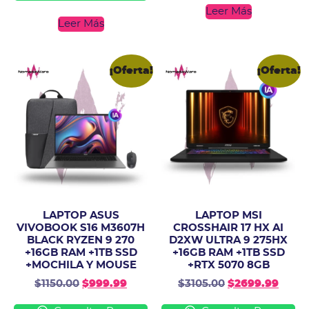
Leer Más
Leer Más
¡Oferta!
¡Oferta!
LAPTOP ASUS
LAPTOP MSI
VIVOBOOK S16 M3607H
CROSSHAIR 17 HX AI
BLACK RYZEN 9 270
D2XW ULTRA 9 275HX
+16GB RAM +1TB SSD
+16GB RAM +1TB SSD
+MOCHILA Y MOUSE
+RTX 5070 8GB
$
1150.00
$
999.99
$
3105.00
$
2699.99