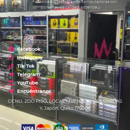
necesidad. Ensamblamos computadoras con
componentes de calidad, potencia y
rendimiento.
Síguenos
Facebook
Instagram
Tik Tok
Telegram
YouTube
Encuéntranos
CCNU, 2DO PISO, LOCAL M35 NACIONES UNIDAS
Y, Japón, Quito 170506