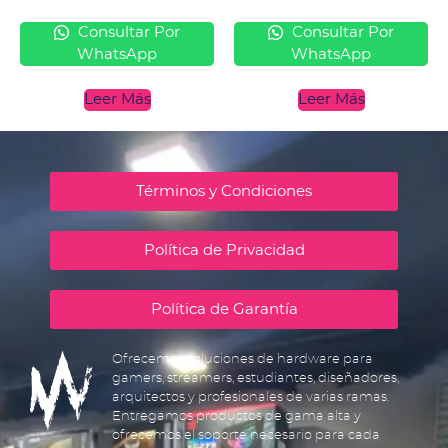
Consultar Por
Consultar Por
WhatsApp
WhatsApp
Leer Más
Leer Más
Términos y Condiciones
Política de Privacidad
Política de Garantía
Ofrecemos soluciones de hardware para
gamers, streamers, estudiantes, diseñadores,
arquitectos y profesionales de varias ramas.
Entregamos productos de gama alta y
ofrecemos el soporte necesario para cada