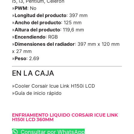
i5, i3, Pentium, Celeron
»
PWM
: No
»
Longitud del producto
: 397 mm
»
Ancho del producto
: 125 mm
»
Altura del producto
: 119,6 mm
»
Encendiendo
: RGB
»
Dimensiones del radiador
: 397 mm x 120 mm
x 27 mm
»
Peso
: 2.69
EN LA CAJA
»Cooler Corsair Icue Link H150i LCD
»Guía de inicio rápido
ENFRIAMIENTO LIQUIDO CORSAIR ICUE LINK
H150I LCD 360MM
Consultar por WhatsApp