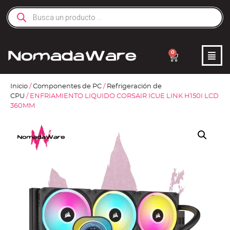
0
Inicio
/
Componentes de PC
/
Refrigeración de
CPU
/ ENFRIAMIENTO LIQUIDO CORSAIR ICUE LINK H150I LCD
360MM