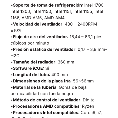
»
Soporte de toma de refrigeración
: Intel 1700,
Intel 1200, Intel 1150, Intel 1151, Intel 1155, Intel
1156, AMD AM5, AMD AM4
»
Velocidad del ventilador
: 480 – 2400RPM
±10%
»
Flujo de aire del ventilador
: 16,44 – 63,1 pies
cúbicos por minuto
»
Presión estática del ventilador
: 0,17 – 3,8 mm-
H2O
»
Tamaño del radiador
: 360 mm
»
Software iCUE
: Sí
»
Longitud del tubo
: 400 mm
»
Dimensiones de la placa fría
: 56x56mm
»
Material de la tubería
: Goma de baja
permeabilidad con funda negra
»
Método de control del ventilador
: Digital
»
Procesadores AMD compatibles
: Ryzen
»
Procesadores Intel compatibles
: Core i9, i7,