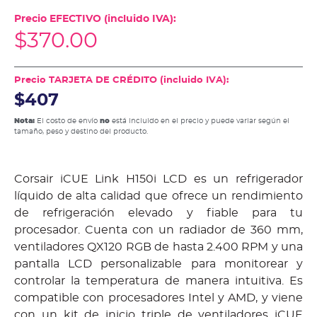
Precio EFECTIVO (incluido IVA):
$
370.00
Precio TARJETA DE CRÉDITO (incluido IVA):
$407
Nota:
El costo de envío
no
está incluido en el precio y puede variar según el
tamaño, peso y destino del producto.
Corsair iCUE Link H150i LCD es un refrigerador
líquido de alta calidad que ofrece un rendimiento
de refrigeración elevado y fiable para tu
procesador. Cuenta con un radiador de 360 mm,
ventiladores QX120 RGB de hasta 2.400 RPM y una
pantalla LCD personalizable para monitorear y
controlar la temperatura de manera intuitiva. Es
compatible con procesadores Intel y AMD, y viene
con un kit de inicio triple de ventiladores iCUE