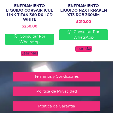
ENFRIAMIENTO
ENFRIAMIENTO
LIQUIDO CORSAIR ICUE
LIQUIDO NZXT KRAKEN
LINK TITAN 360 RX LCD
X73 RGB 360MM
WHITE
$
210.00
$
250.00
Consultar Por
Consultar Por
WhatsApp
WhatsApp
Leer Más
Leer Más
Términos y Condiciones
Política de Privacidad
Política de Garantía