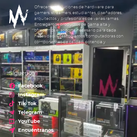
Ofrecemos soluciones de hardware para
gamers, streamers, estudiantes, diseñadores,
arquitectos y profesionales de varias ramas.
Entregamos productos de gama alta y
ofrecemos el soporte necesario para cada
necesidad. Ensamblamos computadoras con
componentes de calidad, potencia y
rendimiento.
Síguenos
Facebook
Instagram
Tik Tok
Telegram
YouTube
Encuéntranos