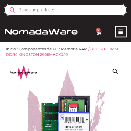
0
Inicio
/
Componentes de PC
/
Memoria RAM
/ 8GB SO-DIMM
DDR4 KINGSTON 2666MHZ CL19