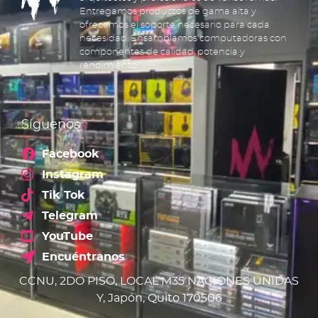
Entregamos productos de gama alta y
ofrecemos el soporte necesario para cada
necesidad. Ensamblamos computadoras con
componentes de calidad, potencia y
rendimiento.
Síguenos
Facebook
Instagram
Tik Tok
Telegram
YouTube
Encuéntranos
CCNU, 2DO PISO, LOCAL M35 NACIONES UNIDAS
Y, Japón, Quito 170506