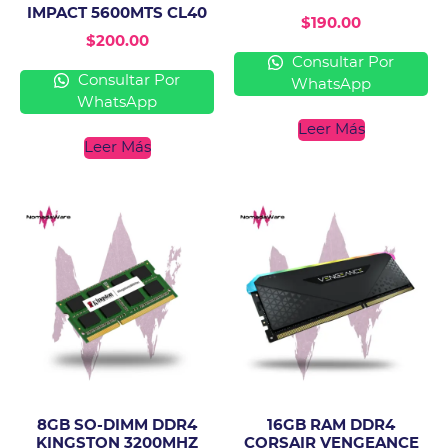
IMPACT 5600MTS CL40
$
190.00
$
200.00
Consultar Por
Consultar Por
WhatsApp
WhatsApp
Leer Más
Leer Más
8GB SO-DIMM DDR4
16GB RAM DDR4
KINGSTON 3200MHZ
CORSAIR VENGEANCE