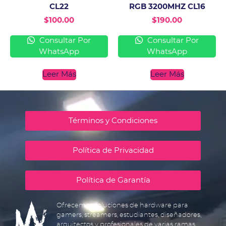
CL22
RGB 3200MHZ CL16
$
100.00
$
190.00
Consultar Por
Consultar Por
WhatsApp
WhatsApp
Leer Más
Leer Más
Términos y Condiciones
Política de Privacidad
Política de Garantía
Ofrecemos soluciones de hardware para
gamers, streamers, estudiantes, diseñadores,
arquitectos y profesionales de varias ramas.