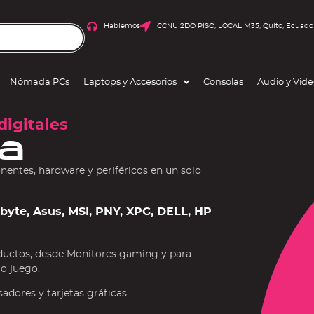
Hablemos
CCNU 2DO PISO, LOCAL M35, Quito, Ecuado
Nómada PCs
Laptops y Accesorios
Consolas
Audio y Vid
digitales
a
ntes, hardware y periféricos en un solo
gabyte, Asus, MSI, PNY, XPG, DELL, HP
ductos, desde Monitores gaming y para
 o juego.
dores y tarjetas gráficas.