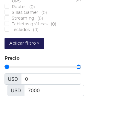
UPS
(
0
)
Router
(
0
)
Sillas Gamer
(
0
)
Streaming
(
0
)
Tabletas gráficas
(
0
)
Teclados
Aplicar filtro >
Precio
USD
USD