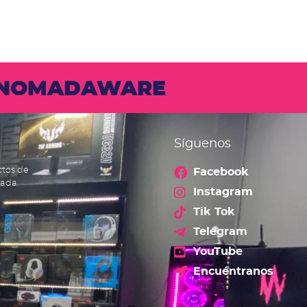
N NOMADAWARE
Síguenos
ctos de
Facebook
cada
Instagram
Tik Tok
Telegram
YouTube
Encuéntranos