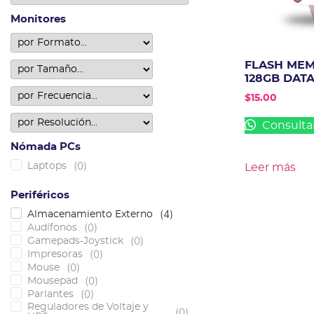
Monitores
FLASH ME
128GB DAT
$
15.00
Consulta
Nómada PCs
(
0
)
Laptops
Leer más
Periféricos
(
4
)
Almacenamiento Externo
(
0
)
Audífonos
(
0
)
Gamepads-Joystick
(
0
)
Impresoras
(
0
)
Mouse
(
0
)
Mousepad
(
0
)
Parlantes
Reguladores de Voltaje y
(
0
)