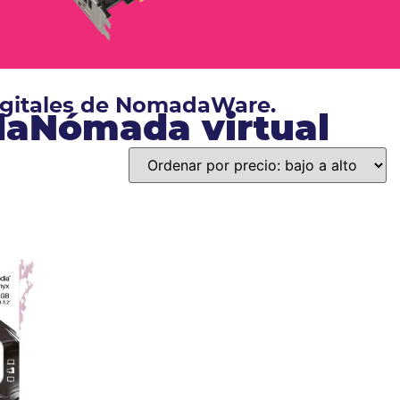
digitales de NomadaWare.
ndaNómada virtual