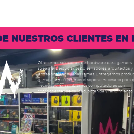
 DE NUESTROS CLIENTES E
Ofrecemos soluciones de hardware para gamers,
streamers, estudiantes, diseñadores, arquitectos y
profesionales de varias ramas. Entregamos produ
gama alta y ofrecemos el soporte necesario para 
necesidad. Ensamblamos computadoras con
componentes de calidad, potencia y rendimiento.