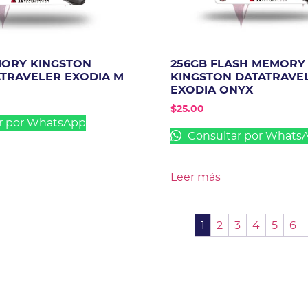
MORY KINGSTON
256GB FLASH MEMORY
ATRAVELER EXODIA M
KINGSTON DATATRAVE
EXODIA ONYX
$
25.00
r por WhatsApp
Consultar por Whats
Leer más
1
2
3
4
5
6