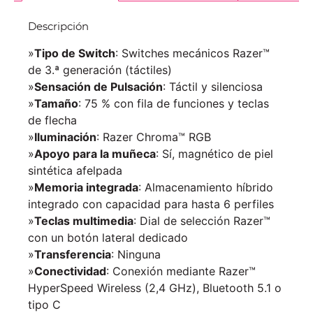
Descripción
»
Tipo de Switch
: Switches mecánicos Razer™
de 3.ª generación (táctiles)
»
Sensación de Pulsación
: Táctil y silenciosa
»
Tamaño
: 75 % con fila de funciones y teclas
de flecha
»
Iluminación
: Razer Chroma™ RGB
»
Apoyo para la muñeca
: Sí, magnético de piel
sintética afelpada
»
Memoria integrada
: Almacenamiento híbrido
integrado con capacidad para hasta 6 perfiles
»
Teclas multimedia
: Dial de selección Razer™
con un botón lateral dedicado
»
Transferencia
: Ninguna
»
Conectividad
: Conexión mediante Razer™
HyperSpeed Wireless (2,4 GHz), Bluetooth 5.1 o
tipo C