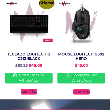
¡Oferta!
TECLADO LOGITECH G
MOUSE LOGITECH G502
G213 BLACK
HERO
$
63.25
$
45.00
$
45.00
Consultar Por
Consultar Por
WhatsApp
WhatsApp
Leer Más
Leer Más