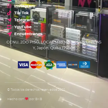
Instagram
Tik Tok
Telegram
YouTube
Encuéntranos
CCNU, 2DO PISO, LOCAL M35 NACIONES UNIDAS
Y, Japón, Quito 170506
© Todos los derechos reservados 2022
Hecho con
por BKB​​