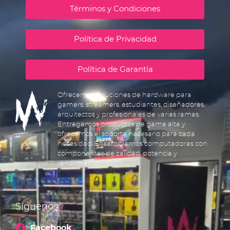
Términos y Condiciones
Política de Privacidad
Política de Garantía
Ofrecemos soluciones de hardware para
gamers, streamers, estudiantes, diseñadores,
arquitectos y profesionales de varias ramas.
Entregamos productos de gama alta y
ofrecemos el soporte necesario para cada
necesidad. Ensamblamos computadoras con
componentes de calidad, potencia y
rendimiento.
Síguenos
Facebook