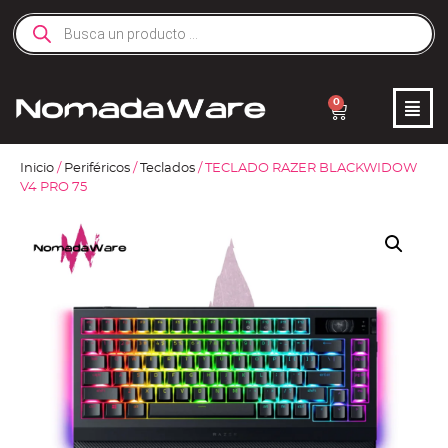
0
Inicio
/
Periféricos
/
Teclados
/ TECLADO RAZER BLACKWIDOW
V4 PRO 75