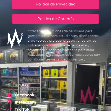
Política de Privacidad
Política de Garantía
Ofrecemos soluciones de hardware para
gamers, streamers, estudiantes, diseñadores,
arquitectos y profesionales de varias ramas.
Entregamos productos de gama alta y
ofrecemos el soporte necesario para cada
necesidad. Ensamblamos computadoras con
componentes de calidad, potencia y
rendimiento.
Síguenos
Facebook
Instagram
Tik Tok