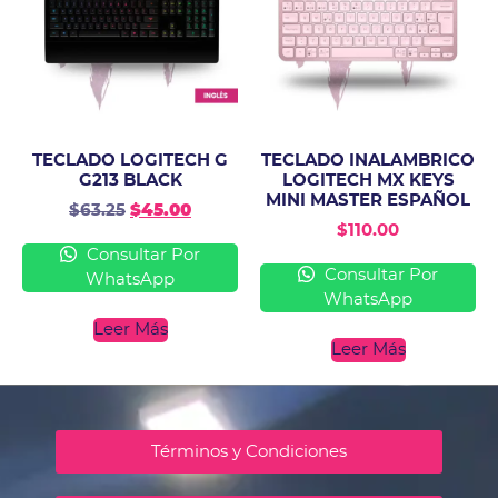
TECLADO LOGITECH G
TECLADO INALAMBRICO
G213 BLACK
LOGITECH MX KEYS
MINI MASTER ESPAÑOL
$
63.25
$
45.00
$
110.00
Consultar Por
Consultar Por
WhatsApp
WhatsApp
Leer Más
Leer Más
Términos y Condiciones