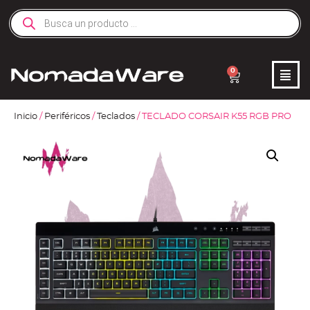
0
Inicio
/
Periféricos
/
Teclados
/ TECLADO CORSAIR K55 RGB PRO