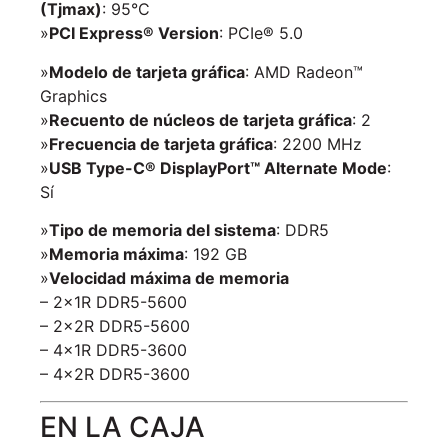
(Tjmax)
: 95°C
»
PCI Express® Version
: PCIe® 5.0
»
Modelo de tarjeta gráfica
: AMD Radeon™
Graphics
»
Recuento de núcleos de tarjeta gráfica
: 2
»
Frecuencia de tarjeta gráfica
: 2200 MHz
»
USB Type-C® DisplayPort™ Alternate Mode
:
Sí
»
Tipo de memoria del sistema
: DDR5
»
Memoria máxima
: 192 GB
»
Velocidad máxima de memoria
– 2x1R DDR5-5600
– 2x2R DDR5-5600
– 4x1R DDR5-3600
– 4x2R DDR5-3600
EN LA CAJA