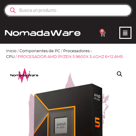
0
Inicio
/
Componentes de PC
/
Procesadores -
CPU
/ PROCESADOR AMD RYZEN 5 9600X 5.4GHZ 6+12 AM5