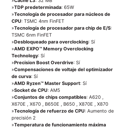
»
Caché L3
: 32 MB
»
TDP predeterminada
: 65W
»
Tecnología de procesador para núcleos de
CPU
: TSMC 4nm FinFET
»
Tecnología de procesador para chip de E/S
:
TSMC 6nm FinFET
»
Desbloqueado para overclocking
: Sí
»
AMD EXPO™ Memory Overclocking
Technology
: Sí
»
Precision Boost Overdrive
: Sí
»
Compensaciones de voltaje del optimizador
de curva
: Sí
»
AMD Ryzen™ Master Support
: Sí
»
Socket de CPU
: AM5
»
Conjuntos de chips compatibles
: A620 ,
X670E , X670 , B650E , B650 , X870E , X870
»
Tecnología de refuerzo de CPU
: Aumento de
precisión 2
»
Temperatura de funcionamiento máxima