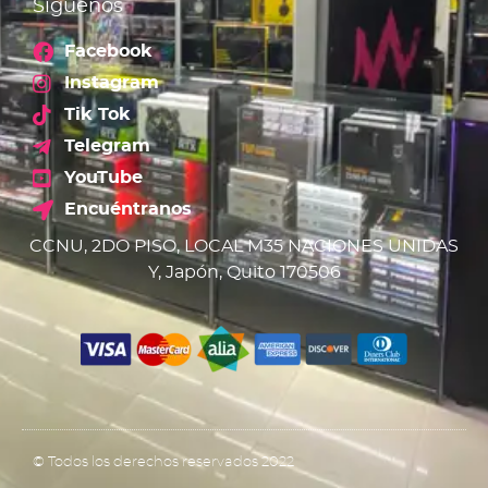
Síguenos
Facebook
Instagram
Tik Tok
Telegram
YouTube
Encuéntranos
CCNU, 2DO PISO, LOCAL M35 NACIONES UNIDAS
Y, Japón, Quito 170506
© Todos los derechos reservados 2022