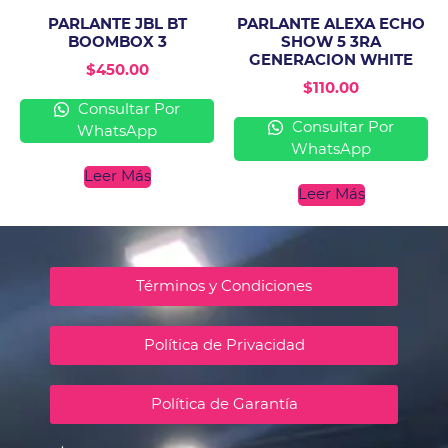
PARLANTE JBL BT
PARLANTE ALEXA ECHO
BOOMBOX 3
SHOW 5 3RA
GENERACION WHITE
$
450.00
$
110.00
Consultar Por
Consultar Por
WhatsApp
WhatsApp
Leer Más
Leer Más
Términos y Condiciones
Política de Privacidad
Política de Garantía