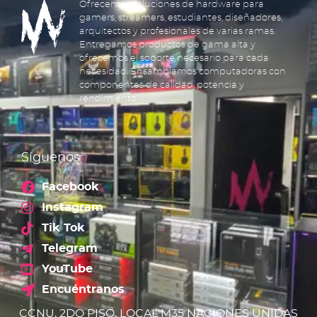
Ofrecemos soluciones de hardware para
gamers, streamers, estudiantes, diseñadores,
arquitectos y profesionales de varias ramas.
Entregamos productos de gama alta y
ofrecemos el soporte necesario para cada
necesidad. Ensamblamos computadoras con
componentes de calidad, potencia y
rendimiento.
Síguenos
Facebook
Instagram
Tik Tok
Telegram
YouTube
Encuéntranos
CCNU, 2DO PISO, LOCAL M35 NACIONES UNIDAS