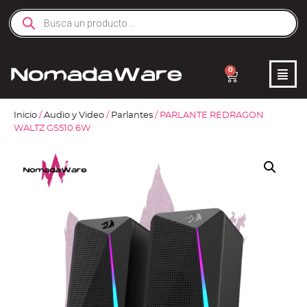
0
Inicio
/
Audio y Video
/
Parlantes
/ PARLANTE REDRAGON
WALTZ GS510 6W