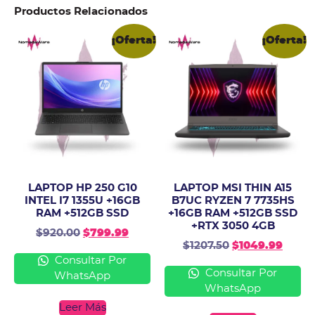
Productos Relacionados
¡Oferta!
¡Oferta!
LAPTOP HP 250 G10
LAPTOP MSI THIN A15
INTEL I7 1355U +16GB
B7UC RYZEN 7 7735HS
RAM +512GB SSD
+16GB RAM +512GB SSD
+RTX 3050 4GB
$
920.00
$
799.99
$
1207.50
$
1049.99
Consultar Por
Consultar Por
WhatsApp
WhatsApp
Leer Más