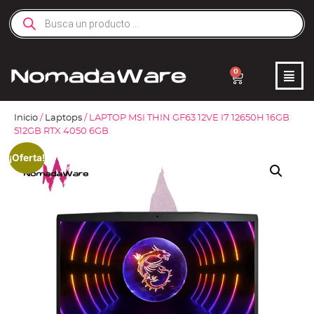
0
Inicio
/
Laptops
/ LAPTOP MSI THIN GF63 12VE I7 12650H 16GB
512GB RTX 4050 6GB
¡Oferta!