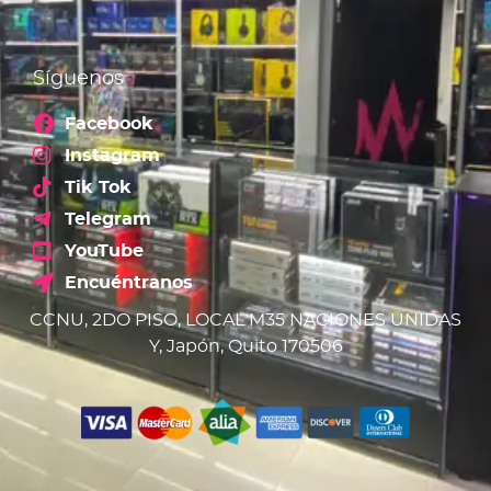
Síguenos
Facebook
Instagram
Tik Tok
Telegram
YouTube
Encuéntranos
CCNU, 2DO PISO, LOCAL M35 NACIONES UNIDAS
Y, Japón, Quito 170506