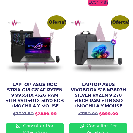
Leer Más
¡Oferta!
¡Oferta!
LAPTOP ASUS ROG
LAPTOP ASUS
STRIX G18 G814F RYZEN
VIVOBOOK S16 M3607H
9 9955HX +32G RAM
SILVER RYZEN 9 270
+1TB SSD +RTX 5070 8GB
+16GB RAM +1TB SSD
+MOCHILA Y MOUSE
+MOCHILA Y MOUSE
$
3323.50
$
2889.99
$
1150.00
$
999.99
Consultar Por
Consultar Por
WhatsApp
WhatsApp