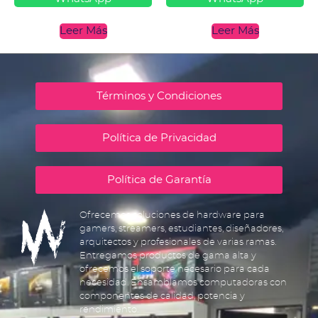
Leer Más
Leer Más
Términos y Condiciones
Política de Privacidad
Política de Garantía
Ofrecemos soluciones de hardware para
gamers, streamers, estudiantes, diseñadores,
arquitectos y profesionales de varias ramas.
Entregamos productos de gama alta y
ofrecemos el soporte necesario para cada
necesidad. Ensamblamos computadoras con
componentes de calidad, potencia y
rendimiento.