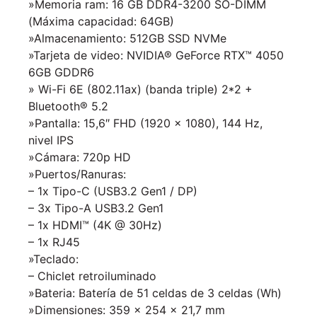
»Memoria ram: 16 GB DDR4-3200 SO-DIMM
(Máxima capacidad: 64GB)
»Almacenamiento: 512GB SSD NVMe
»Tarjeta de video: NVIDIA® GeForce RTX™ 4050
6GB GDDR6
» Wi-Fi 6E (802.11ax) (banda triple) 2*2 +
Bluetooth® 5.2
»Pantalla: 15,6″ FHD (1920 x 1080), 144 Hz,
nivel IPS
»
Cámara: 720p HD
»Puertos/Ranuras:
– 1x Tipo-C (USB3.2 Gen1 / DP)
– 3x Tipo-A USB3.2 Gen1
– 1x HDMI™ (4K @ 30Hz)
– 1x RJ45
»Teclado:
– Chiclet retroiluminado
»Bateria: Batería de 51 celdas de 3 celdas (Wh)
»Dimensiones: 359 x 254 x 21,7 mm