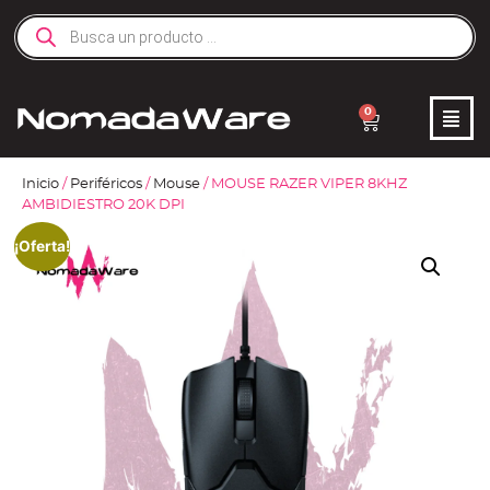
0
Inicio
/
Periféricos
/
Mouse
/ MOUSE RAZER VIPER 8KHZ
AMBIDIESTRO 20K DPI
¡Oferta!