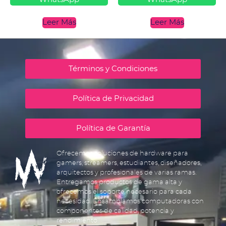
Leer Más
Leer Más
Términos y Condiciones
Política de Privacidad
Política de Garantía
Ofrecemos soluciones de hardware para
gamers, streamers, estudiantes, diseñadores,
arquitectos y profesionales de varias ramas.
Entregamos productos de gama alta y
ofrecemos el soporte necesario para cada
necesidad. Ensamblamos computadoras con
componentes de calidad, potencia y
rendimiento.