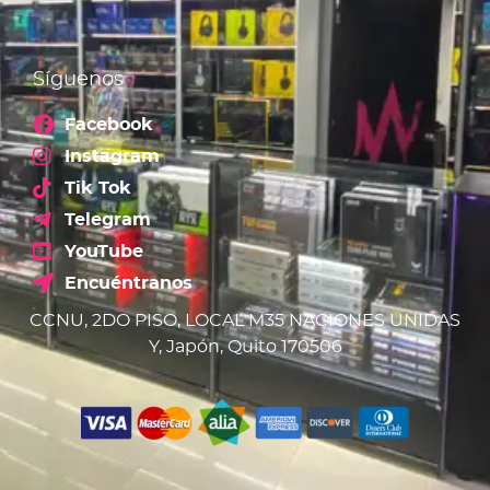
Síguenos
Facebook
Instagram
Tik Tok
Telegram
YouTube
Encuéntranos
CCNU, 2DO PISO, LOCAL M35 NACIONES UNIDAS
Y, Japón, Quito 170506