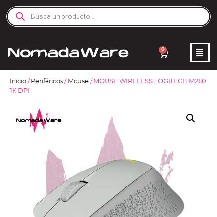
0
Inicio
/
Periféricos
/
Mouse
/ MOUSE WIRELESS LOGITECH M280
1K DPI