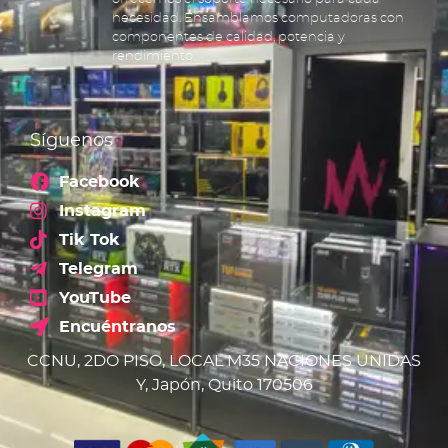
necesidad. Ensamblamos computadoras con
componentes de calidad, potencia y
rendimiento.
Síguenos
Facebook
Instagram
Tik Tok
Telegram
YouTube
Encuéntranos
CCNU, 2DO PISO, LOCAL M35 NACIONES UNIDAS
Y, Japón, Quito 170506