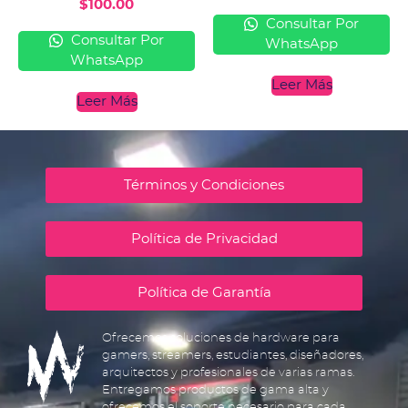
$
100.00
Consultar Por
Consultar Por
WhatsApp
WhatsApp
Leer Más
Leer Más
Términos y Condiciones
Política de Privacidad
Política de Garantía
Ofrecemos soluciones de hardware para
gamers, streamers, estudiantes, diseñadores,
arquitectos y profesionales de varias ramas.
Entregamos productos de gama alta y
ofrecemos el soporte necesario para cada