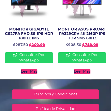
MONITOR GIGABYTE
MONITOR ASUS PROART
GS27FA FHD SS-IPS HDR
PA329CRV 4K 2160P IPS
180HZ 1MS
HDR 5MS 60HZ
$
287.50
$
249.99
$
908.50
$
789.99
Consultar Por
Consultar Por
WhatsApp
WhatsApp
Leer Más
Leer Más
Términos y Condiciones
Política de Privacidad