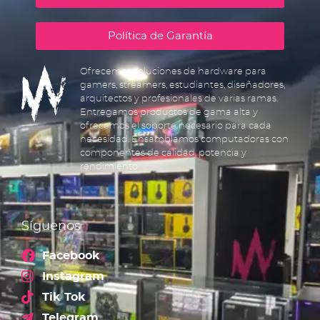
Política de Garantía
Ofrecemos soluciones de hardware para
gamers, streamers, estudiantes, diseñadores,
arquitectos y profesionales de varias ramas.
Entregamos productos de gama alta y
ofrecemos el soporte necesario para cada
necesidad. Ensamblamos computadoras con
componentes de calidad, potencia y
rendimiento.
Síguenos
Facebook
Instagram
Tik Tok
Telegram