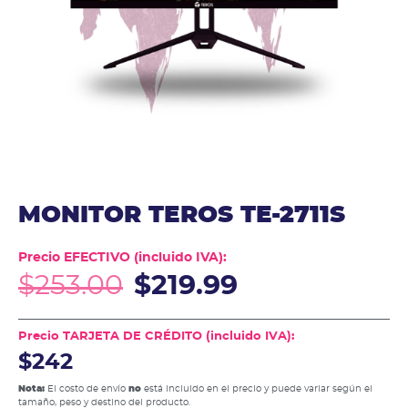
MONITOR TEROS TE-2711S
Precio EFECTIVO (incluido IVA):
$
253.00
$
219.99
Precio TARJETA DE CRÉDITO (incluido IVA):
$242
Nota:
El costo de envío
no
está incluido en el precio y puede variar según el
tamaño, peso y destino del producto.