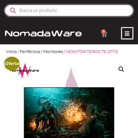
0
Inicio
/
Periféricos
/
Monitores
/ MONITOR TEROS TE-2711S
¡Oferta!