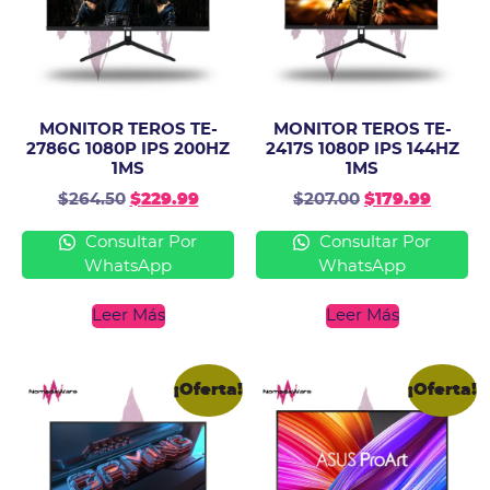
MONITOR TEROS TE-
MONITOR TEROS TE-
2786G 1080P IPS 200HZ
2417S 1080P IPS 144HZ
1MS
1MS
$
264.50
$
229.99
$
207.00
$
179.99
Consultar Por
Consultar Por
WhatsApp
WhatsApp
Leer Más
Leer Más
¡Oferta!
¡Oferta!