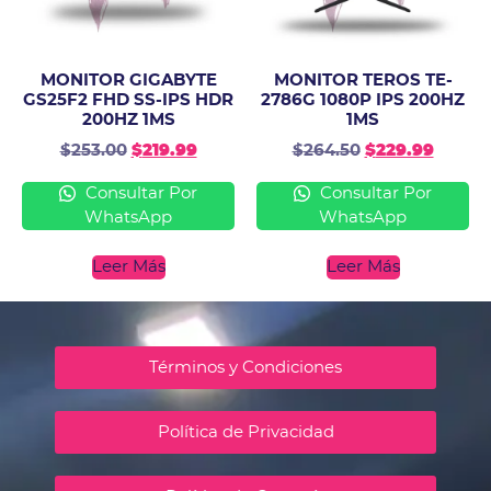
MONITOR GIGABYTE
MONITOR TEROS TE-
GS25F2 FHD SS-IPS HDR
2786G 1080P IPS 200HZ
200HZ 1MS
1MS
$
253.00
$
219.99
$
264.50
$
229.99
Consultar Por
Consultar Por
WhatsApp
WhatsApp
Leer Más
Leer Más
Términos y Condiciones
Política de Privacidad