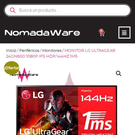
0
Inicio
/
Periféricos
/
Monitores
/ MONITOR LG ULTRAGEAR
24GN600 1080P IPS HDR 144HZ 1MS
¡Oferta!