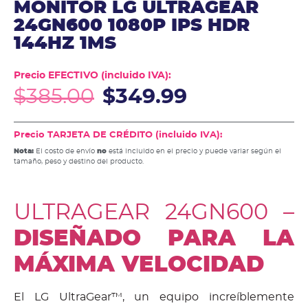
MONITOR LG ULTRAGEAR
24GN600 1080P IPS HDR
144HZ 1MS
Precio EFECTIVO (incluido IVA):
$
385.00
$
349.99
Precio TARJETA DE CRÉDITO (incluido IVA):
Nota:
El costo de envío
no
está incluido en el precio y puede variar según el
tamaño, peso y destino del producto.
ULTRAGEAR 24GN600 –
DISEÑADO PARA LA
MÁXIMA VELOCIDAD
El LG UltraGear™, un equipo increíblemente