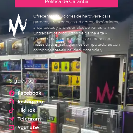
Política de Garantía
Ofrecemos soluciones de hardware para
gamers, streamers, estudiantes, diseñadores,
arquitectos y profesionales de varias ramas.
Entregamos productos de gama alta y
ofrecemos el soporte necesario para cada
necesidad. Ensamblamos computadoras con
componentes de calidad, potencia y
rendimiento.
Síguenos
Facebook
Instagram
Tik Tok
Telegram
YouTube