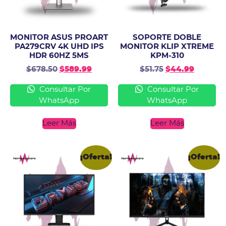
MONITOR ASUS PROART
SOPORTE DOBLE
PA279CRV 4K UHD IPS
MONITOR KLIP XTREME
HDR 60HZ 5MS
KPM-310
$
678.50
$
589.99
$
51.75
$
44.99
Consultar Por
Consultar Por
WhatsApp
WhatsApp
Leer Más
Leer Más
¡Oferta!
¡Oferta!