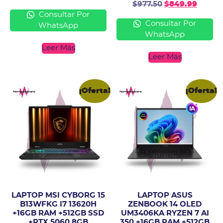
$
977.50
$
849.99
Consultar Por
Consultar Por
WhatsApp
WhatsApp
Leer Más
Leer Más
¡Oferta!
¡Oferta!
LAPTOP MSI CYBORG 15
LAPTOP ASUS
B13WFKG I7 13620H
ZENBOOK 14 OLED
+16GB RAM +512GB SSD
UM3406KA RYZEN 7 AI
+RTX 5060 8GB
350 +16GB RAM +512GB