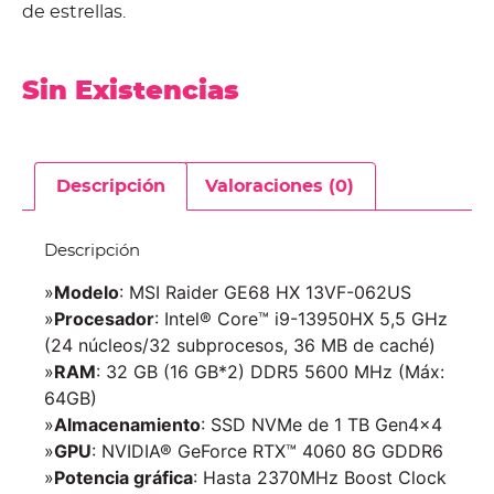
de estrellas.
Sin Existencias
Descripción
Valoraciones (0)
Descripción
»
Modelo
: MSI Raider GE68 HX 13VF-062US
»
Procesador
: Intel® Core™ i9-13950HX 5,5 GHz
(24 núcleos/32 subprocesos, 36 MB de caché)
»
RAM
: 32 GB (16 GB*2) DDR5 5600 MHz (Máx:
64GB)
»
Almacenamiento
: SSD NVMe de 1 TB Gen4x4
»
GPU
: NVIDIA® GeForce RTX™ 4060 8G GDDR6
»
Potencia gráfica
: Hasta 2370MHz Boost Clock