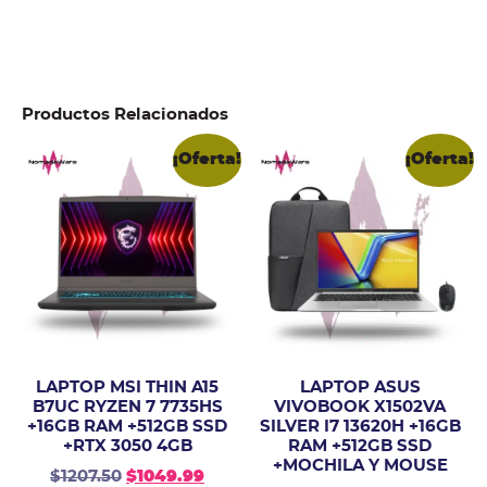
Productos Relacionados
¡Oferta!
¡Oferta!
LAPTOP MSI THIN A15
LAPTOP ASUS
B7UC RYZEN 7 7735HS
VIVOBOOK X1502VA
+16GB RAM +512GB SSD
SILVER I7 13620H +16GB
+RTX 3050 4GB
RAM +512GB SSD
+MOCHILA Y MOUSE
$
1207.50
$
1049.99