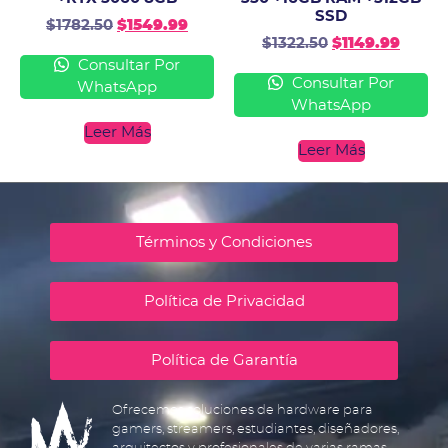
SSD
$
1782.50
$
1549.99
$
1322.50
$
1149.99
Consultar Por
Consultar Por
WhatsApp
WhatsApp
Leer Más
Leer Más
Términos y Condiciones
Política de Privacidad
Política de Garantía
Ofrecemos soluciones de hardware para
gamers, streamers, estudiantes, diseñadores,