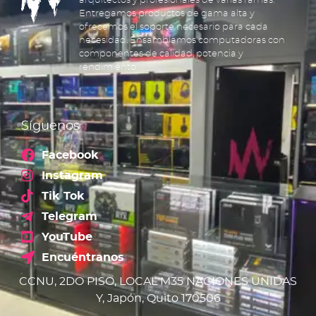
arquitectos y profesionales de varias ramas.
Entregamos productos de gama alta y
ofrecemos el soporte necesario para cada
necesidad. Ensamblamos computadoras con
componentes de calidad, potencia y
rendimiento.
Síguenos
Facebook
Instagram
Tik Tok
Telegram
YouTube
Encuéntranos
CCNU, 2DO PISO, LOCAL M35 NACIONES UNIDAS
Y, Japón, Quito 170506