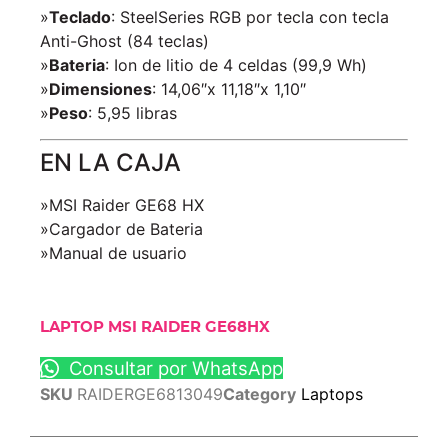
»
Teclado
: SteelSeries RGB por tecla con tecla
Anti-Ghost (84 teclas)
»
Bateria
: Ion de litio de 4 celdas (99,9 Wh)
»
Dimensiones
: 14,06″x 11,18″x 1,10″
»
Peso
: 5,95 libras
EN LA CAJA
»MSI Raider GE68 HX
»Cargador de Bateria
»Manual de usuario
LAPTOP MSI RAIDER GE68HX
Consultar por WhatsApp
SKU
RAIDERGE6813049
Category
Laptops