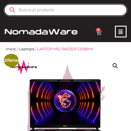
0
Inicio
/
Laptops
/ LAPTOP MSI RAIDER GE68HX
¡Oferta!