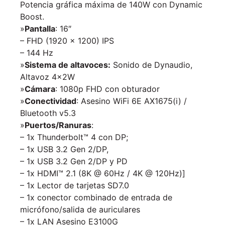
Potencia gráfica máxima de 140W con Dynamic
Boost.
»
Pantalla
: 16″
– FHD (1920 x 1200) IPS
– 144 Hz
»
Sistema de altavoces:
Sonido de Dynaudio,
Altavoz 4x2W
»
Cámara
: 1080p FHD con obturador
»
Conectividad
: Asesino WiFi 6E AX1675(i) /
Bluetooth v5.3
»
Puertos/Ranuras
:
– 1x Thunderbolt™ 4 con DP;
– 1x USB 3.2 Gen 2/DP,
– 1x USB 3.2 Gen 2/DP y PD
– 1x HDMI™ 2.1 (8K @ 60Hz / 4K @ 120Hz)]
– 1x Lector de tarjetas SD7.0
– 1x conector combinado de entrada de
micrófono/salida de auriculares
– 1x LAN Asesino E3100G