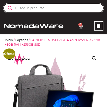
0
Inicio
/
Laptops
/ LAPTOP LENOVO V15 G4 AMN RYZEN 3 7320U
+8GB RAM +256GB SSD
¡Oferta!