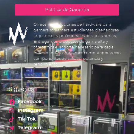
Política de Garantía
Ofrecemos soluciones de hardware para
gamers, streamers, estudiantes, diseñadores,
arquitectos y profesionales de varias ramas.
Entregamos productos de gama alta y
ofrecemos el soporte necesario para cada
necesidad. Ensamblamos computadoras con
componentes de calidad, potencia y
rendimiento.
Síguenos
Facebook
Instagram
Tik Tok
Telegram