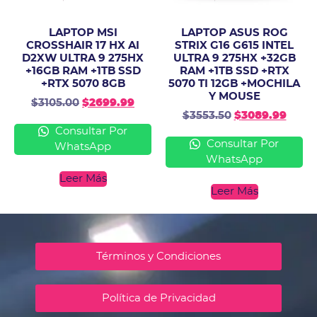
LAPTOP MSI
LAPTOP ASUS ROG
CROSSHAIR 17 HX AI
STRIX G16 G615 INTEL
D2XW ULTRA 9 275HX
ULTRA 9 275HX +32GB
+16GB RAM +1TB SSD
RAM +1TB SSD +RTX
+RTX 5070 8GB
5070 TI 12GB +MOCHILA
Y MOUSE
$
3105.00
$
2699.99
$
3553.50
$
3089.99
Consultar Por
Consultar Por
WhatsApp
WhatsApp
Leer Más
Leer Más
Términos y Condiciones
Política de Privacidad