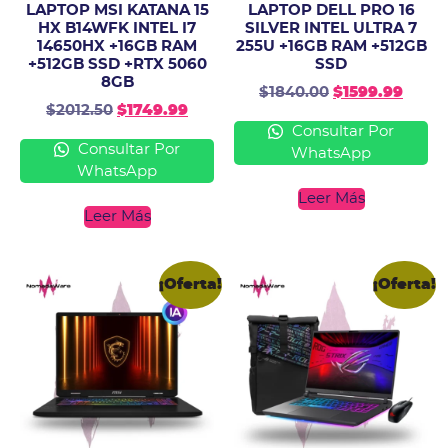
LAPTOP MSI KATANA 15
LAPTOP DELL PRO 16
HX B14WFK INTEL I7
SILVER INTEL ULTRA 7
14650HX +16GB RAM
255U +16GB RAM +512GB
+512GB SSD +RTX 5060
SSD
8GB
$
1840.00
$
1599.99
$
2012.50
$
1749.99
Consultar Por
Consultar Por
WhatsApp
WhatsApp
Leer Más
Leer Más
¡Oferta!
¡Oferta!