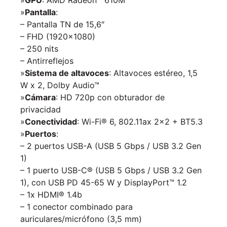
»
GPU
: AMD Radeon™ 610M
»
Pantalla
:
– Pantalla TN de 15,6″
– FHD (1920×1080)
– 250 nits
– Antirreflejos
»
Sistema de altavoces
: Altavoces estéreo, 1,5
W x 2, Dolby Audio™
»
Cámara
: HD 720p con obturador de
privacidad
»
Conectividad
: Wi-Fi® 6, 802.11ax 2×2 + BT5.3
»
Puertos
:
– 2 puertos USB-A (USB 5 Gbps / USB 3.2 Gen
1)
– 1 puerto USB-C® (USB 5 Gbps / USB 3.2 Gen
1), con USB PD 45-65 W y DisplayPort™ 1.2
– 1x HDMI® 1.4b
– 1 conector combinado para
auriculares/micrófono (3,5 mm)