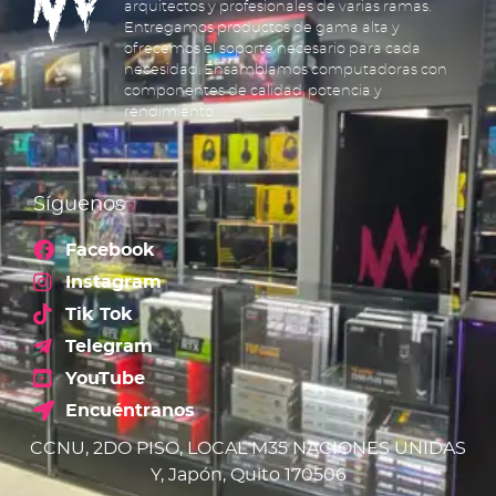
arquitectos y profesionales de varias ramas.
Entregamos productos de gama alta y
ofrecemos el soporte necesario para cada
necesidad. Ensamblamos computadoras con
componentes de calidad, potencia y
rendimiento.
Síguenos
Facebook
Instagram
Tik Tok
Telegram
YouTube
Encuéntranos
CCNU, 2DO PISO, LOCAL M35 NACIONES UNIDAS
Y, Japón, Quito 170506