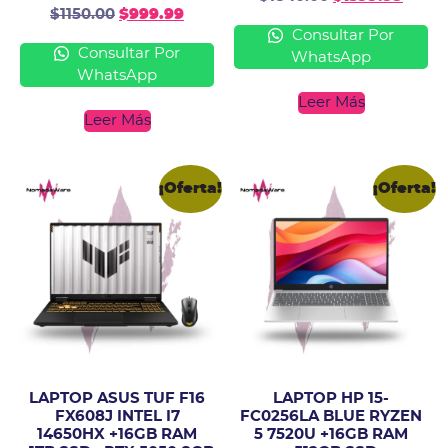
$
1150.00
$
999.99
Consultar Por
Consultar Por
WhatsApp
WhatsApp
Leer Más
Leer Más
¡Oferta!
¡Oferta!
LAPTOP ASUS TUF F16
LAPTOP HP 15-
FX608J INTEL I7
FC0256LA BLUE RYZEN
14650HX +16GB RAM
5 7520U +16GB RAM