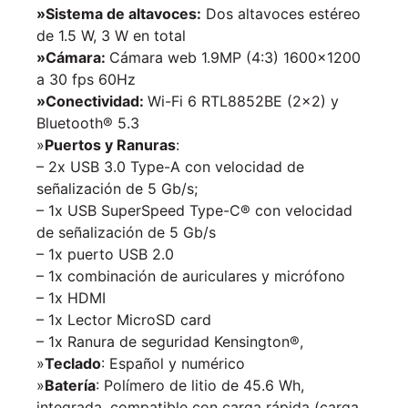
»Sistema de altavoces:
Dos altavoces estéreo
de 1.5 W, 3 W en total
»Cámara:
Cámara web 1.9MP (4:3) 1600×1200
a 30 fps 60Hz
»Conectividad:
Wi-Fi 6 RTL8852BE (2×2) y
Bluetooth® 5.3
»
Puertos y Ranuras
:
– 2x USB 3.0 Type-A con velocidad de
señalización de 5 Gb/s;
– 1x USB SuperSpeed Type-C® con velocidad
de señalización de 5 Gb/s
– 1x puerto USB 2.0
– 1x combinación de auriculares y micrófono
– 1x HDMI
– 1x Lector MicroSD card
– 1x Ranura de seguridad Kensington®,
»
Teclado
: Español y numérico
»
Batería
: Polímero de litio de 45.6 Wh,
integrada, compatible con carga rápida (carga