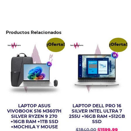
Productos Relacionados
¡Oferta!
¡Oferta!
LAPTOP ASUS
LAPTOP DELL PRO 16
VIVOBOOK S16 M3607H
SILVER INTEL ULTRA 7
SILVER RYZEN 9 270
255U +16GB RAM +512GB
+16GB RAM +1TB SSD
SSD
+MOCHILA Y MOUSE
$
1840.00
$
1599.99