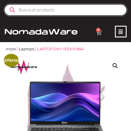
0
Inicio
/
Laptops
/ LAPTOP ENV 1EENV1894
¡Oferta!