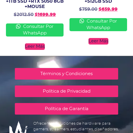
+1TB SSD +RTX 5050 8GB
+512GB SSD
+MOUSE
$
759.00
$
659.99
$
2012.50
$
1699.99
Consultar Por
Consultar Por
WhatsApp
WhatsApp
Leer Más
Leer Más
Términos y Condiciones
Política de Privacidad
Política de Garantía
Ofrecemos soluciones de hardware para
gamers, streamers, estudiantes, diseñadores,