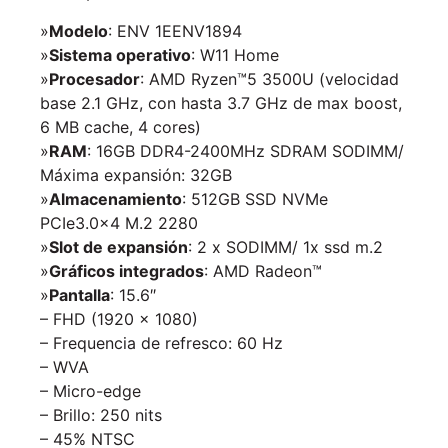
»
Modelo
: ENV 1EENV1894
»
Sistema operativo
: W11 Home
»
Procesador
: AMD Ryzen™5 3500U (velocidad
base 2.1 GHz, con hasta 3.7 GHz de max boost,
6 MB cache, 4 cores)
»
RAM
: 16GB DDR4-2400MHz SDRAM SODIMM/
Máxima expansión: 32GB
»
Almacenamiento
: 512GB SSD NVMe
PCIe3.0x4 M.2 2280
»
Slot de expansión
: 2 x SODIMM/ 1x ssd m.2
»
Gráficos integrados
: AMD Radeon™
»
Pantalla
: 15.6″
– FHD (1920 x 1080)
– Frequencia de refresco: 60 Hz
– WVA
– Micro-edge
– Brillo: 250 nits
– 45% NTSC