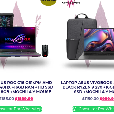
SUS ROG G16 G614PM AMD
LAPTOP ASUS VIVOBOOK 
40HX +16GB RAM +1TB SSD
BLACK RYZEN 9 270 +16G
0 8GB +MOCHILA Y MOUSE
SSD +MOCHILA Y 
2185.00
$
1899.99
$
1150.00
$
999.9
sultar Por WhatsApp
Consultar Por Wh