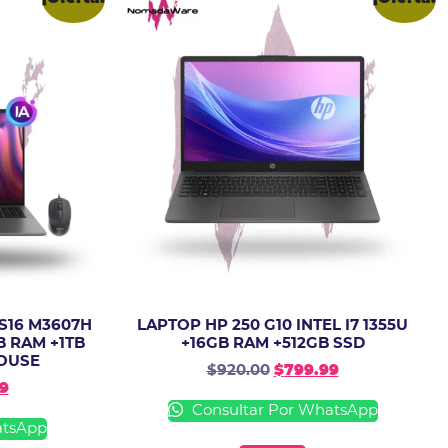
S16 M3607H
LAPTOP HP 250 G10 INTEL I7 1355U
B RAM +1TB
+16GB RAM +512GB SSD
MOUSE
$
920.00
$
799.99
9
Consultar Por WhatsApp
atsApp