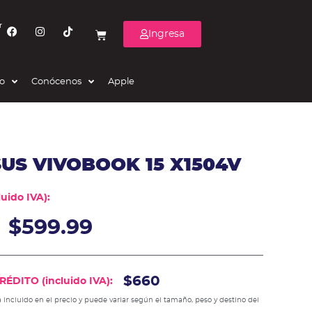
r
Ingresa
eo
Conócenos
Apple
US VIVOBOOK 15 X1504V
uido IVA):
$
599.99
$660
ÉDITO (incluido IVA):
 incluido en el precio y puede variar según el tamaño, peso y destino del