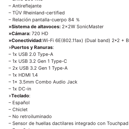
– Antireflejante
– TÜV Rheinland-certified
– Relación pantalla-cuerpo 84 ％
»Sistema de altavoces:
2x2W SonicMaster
»Cámara:
720 HD
»Conectividad:
Wi-Fi 6E(802.11ax) (Dual band) 2*2 + B
»
Puertos y Ranuras
:
– 1x USB 2.0 Type-A
– 1x USB 3.2 Gen 1 Type-C
– 2x USB 3.2 Gen 1 Type-A
– 1x HDMI 1.4
– 1x 3.5mm Combo Audio Jack
– 1x DC-in
»
Teclado
:
– Español
– Chiclet
– No retroiluminado
– Sensor de huellas dactilares integrado con Touchpad