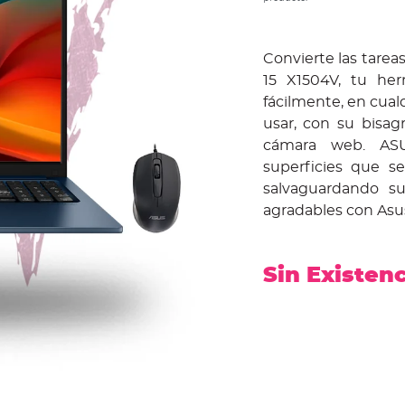
Convierte las tarea
15 X1504V, tu her
fácilmente, en cual
usar, con su bisagr
cámara web. ASU
superficies que s
salvaguardando s
agradables con Asu
Sin Existen