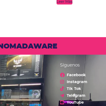
Leer Más
N NOMADAWARE
Síguenos
ctos de
Facebook
cada
Instagram
Tik Tok
Telegram
YouTube