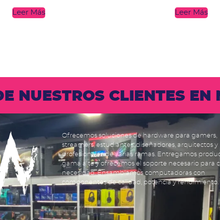
Leer Más
Leer Más
 DE NUESTROS CLIENTES E
Ofrecemos soluciones de hardware para gamers,
streamers, estudiantes, diseñadores, arquitectos y
profesionales de varias ramas. Entregamos produ
gama alta y ofrecemos el soporte necesario para 
necesidad. Ensamblamos computadoras con
componentes de calidad, potencia y rendimiento.