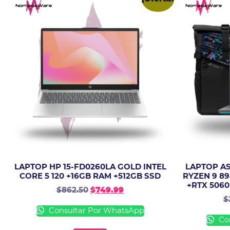
LAPTOP HP 15-FD0260LA GOLD INTEL
LAPTOP A
CORE 5 120 +16GB RAM +512GB SSD
RYZEN 9 89
+RTX 506
$
862.50
$
749.99
$
Consultar Por WhatsApp
Con