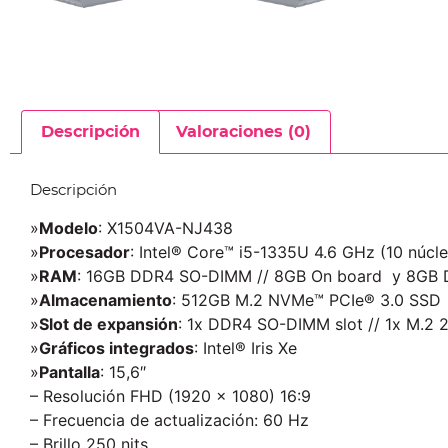
Descripción
Valoraciones (0)
Descripción
»
Modelo
: X1504VA-NJ438
»
Procesador
: Intel® Core™ i5-1335U 4.6 GHz (10 núcl
»
RAM
: 16GB DDR4 SO-DIMM // 8GB On board y 8GB 
»
Almacenamiento
: 512GB M.2 NVMe™ PCIe® 3.0 SSD
»
Slot de expansión
: 1x DDR4 SO-DIMM slot // 1x M.2 
»
Gráficos integrados
: Intel® Iris Xe
»
Pantalla
: 15,6″
– Resolución FHD (1920 x 1080) 16:9
– Frecuencia de actualización: 60 Hz
– Brillo 250 nits