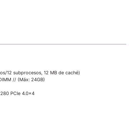
eos/12 subprocesos, 12 MB de caché)
DIMM // (Máx: 24GB)
2280 PCIe 4.0×4