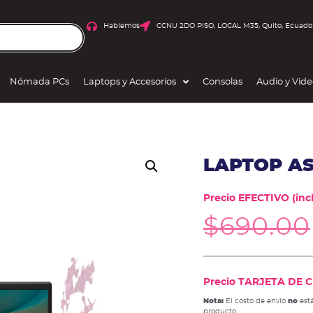
Hablemos
CCNU 2DO PISO, LOCAL M35, Quito, Ecuado
Nómada PCs
Laptops y Accesorios
Consolas
Audio y Vid
LAPTOP AS
Precio EFECTIVO (incl
$
690.00
Precio TARJETA DE CR
Nota:
El costo de envío
no
está
producto.